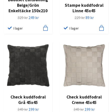
Beige/Grön
Stampe kuddfodral
Enkeltäcke 150x210
Linne 45x45
329 kr
249 kr
229 kr
89 kr
I lager
I lager
Check kuddfodral
Check kuddfodral
Grå 45x45
Creme 45x45
349 kr
199 kr
349 kr
199 kr