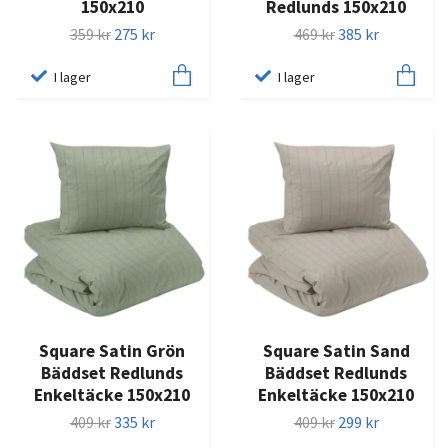
150x210
Redlunds 150x210
359 kr
275 kr
469 kr
385 kr
I lager
I lager
Square Satin Grön
Square Satin Sand
Bäddset Redlunds
Bäddset Redlunds
Enkeltäcke 150x210
Enkeltäcke 150x210
409 kr
335 kr
409 kr
299 kr