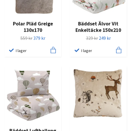
Polar Pläd Greige
Bäddset Älvor Vit
130x170
Enkeltäcke 150x210
559 kr
379 kr
329 kr
249 kr
I lager
I lager
Bäddset Luftballong