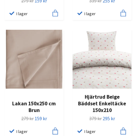
279 kr
159 kr
339 kr
255 kr
I lager
I lager
Hjärtrud Beige
Lakan 150x250 cm
Bäddset Enkeltäcke
Brun
150x210
279 kr
159 kr
379 kr
295 kr
I lager
I lager