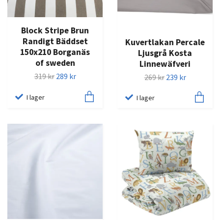
Block Stripe Brun
Randigt Bäddset
Kuvertlakan Percale
150x210 Borganäs
Ljusgrå Kosta
of sweden
Linnewäfveri
319 kr
289 kr
269 kr
239 kr
I lager
I lager