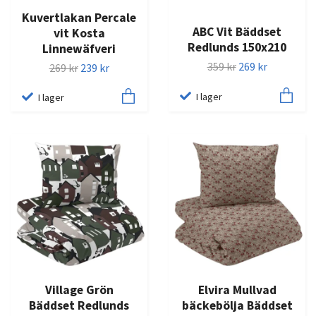
Kuvertlakan Percale
ABC Vit Bäddset
vit Kosta
Redlunds 150x210
Linnewäfveri
359 kr
269 kr
269 kr
239 kr
I lager
I lager
Village Grön
Elvira Mullvad
Bäddset Redlunds
bäckebölja Bäddset