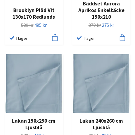
Bäddset Aurora
Brooklyn Pläd Vit
Aprikos Enkeltäcke
130x170 Redlunds
150x210
529 kr
495 kr
379 kr
275 kr
I lager
I lager
Lakan 150x250 cm
Lakan 240x260 cm
Ljusblå
Ljusblå