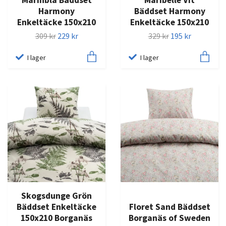
Marinblå Bäddset
Maribelle Vit
Harmony
Bäddset Harmony
Enkeltäcke 150x210
Enkeltäcke 150x210
309 kr
229 kr
329 kr
195 kr
I lager
I lager
Skogsdunge Grön
Bäddset Enkeltäcke
Floret Sand Bäddset
150x210 Borganäs
Borganäs of Sweden