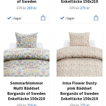
of Sweden
Enkeltäcke 150x210
379 kr
269 kr
379 kr
275 kr
I lager
I lager
Sommarblommor
Irma Flower Dusty
Multi Bäddset
pink Bäddset
Borganäs of Sweden
Borganäs of Sweden
Enkeltäcke 150x210
Enkeltäcke 150x210
379 kr
259 kr
379 kr
275 kr