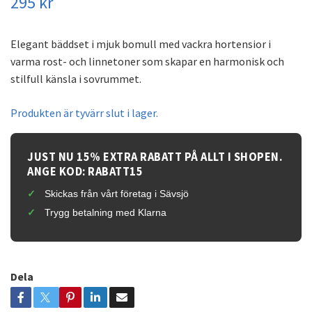
295 kr
Elegant bäddset i mjuk bomull med vackra hortensior i
varma rost- och linnetoner som skapar en harmonisk och
stilfull känsla i sovrummet.
Produkten är tyvärr slut i lager.
JUST NU 15% EXTRA RABATT PÅ ALLT I SHOPEN.
ANGE KOD: RABATT15
Skickas från vårt företag i Sävsjö
Trygg betalning med Klarna
Dela