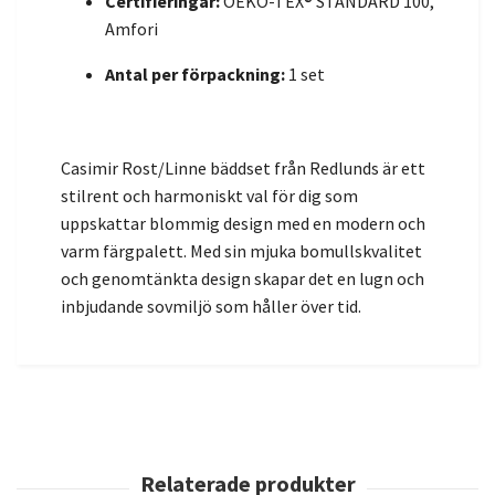
Certifieringar:
OEKO-TEX® STANDARD 100,
Amfori
Antal per förpackning:
1 set
Casimir Rost/Linne bäddset från Redlunds är ett
stilrent och harmoniskt val för dig som
uppskattar blommig design med en modern och
varm färgpalett. Med sin mjuka bomullskvalitet
och genomtänkta design skapar det en lugn och
inbjudande sovmiljö som håller över tid.