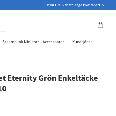
Just nu 15% Rabatt! Ange kod:Rabatt15
Steampunk Minibots - Accessoarer
Kundtjänst
t Eternity Grön Enkeltäcke
10