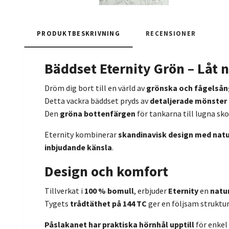
PRODUKTBESKRIVNING
RECENSIONER
Bäddset Eternity Grön – Låt 
Dröm dig bort till en värld av
grönska och fågelsån
Detta vackra bäddset pryds av
detaljerade mönster 
Den
gröna bottenfärgen
för tankarna till lugna sk
Eternity kombinerar
skandinavisk design med natu
inbjudande känsla
.
Design och komfort
Tillverkat i
100 % bomull
, erbjuder
Eternity
en
natu
Tygets
trådtäthet på 144 TC
ger en följsam struktu
Påslakanet har praktiska hörnhål upptill
för enke