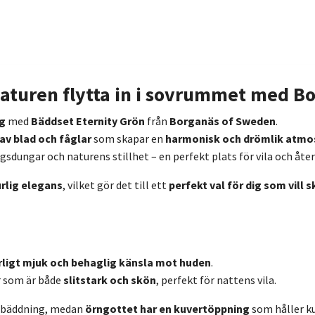
naturen flytta in i sovrummet med 
g
med
Bäddset Eternity Grön
från
Borganäs of Sweden
.
av blad och fåglar
som skapar en
harmonisk och drömlik atmo
ogsdungar och naturens stillhet – en perfekt plats för vila och åt
rlig elegans
, vilket gör det till ett
perfekt val för dig som vill
rligt mjuk och behaglig känsla mot huden
.
r som är både
slitstark och skön
, perfekt för nattens vila.
l bäddning, medan
örngottet har en kuvertöppning
som håller ku