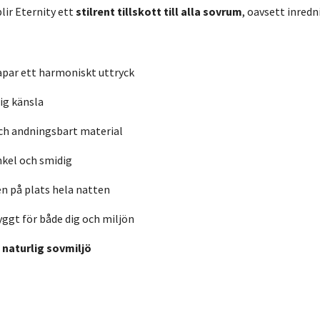
lir Eternity ett
stilrent tillskott till alla sovrum
, oavsett inredn
apar ett harmoniskt uttryck
lig känsla
och andningsbart material
kel och smidig
en på plats hela natten
yggt för både dig och miljön
 naturlig sovmiljö