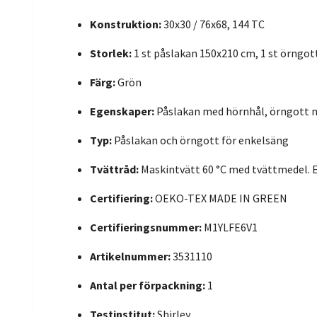
Konstruktion:
30x30 / 76x68, 144 TC
Storlek:
1 st påslakan 150x210 cm, 1 st örngot
Färg:
Grön
Egenskaper:
Påslakan med hörnhål, örngott 
Typ:
Påslakan och örngott för enkelsäng
Tvättråd:
Maskintvätt 60 °C med tvättmedel. 
Certifiering:
OEKO-TEX MADE IN GREEN
Certifieringsnummer:
M1YLFE6V1
Artikelnummer:
3531110
Antal per förpackning:
1
Testinstitut:
Shirley