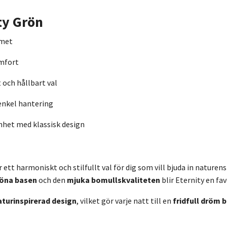
ty Grön
mmet
omfort
och hållbart val
enkel hantering
nhet med klassisk design
r ett harmoniskt och stilfullt val för dig som vill bjuda in naturen
öna basen
och den
mjuka bomullskvaliteten
blir Eternity en fav
aturinspirerad design
, vilket gör varje natt till en
fridfull dröm 