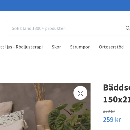
tt ljus - Rödljusterapi
Skor
Strumpor
Ortoserstöd
Bäddse
150x2
379 kr
259 kr