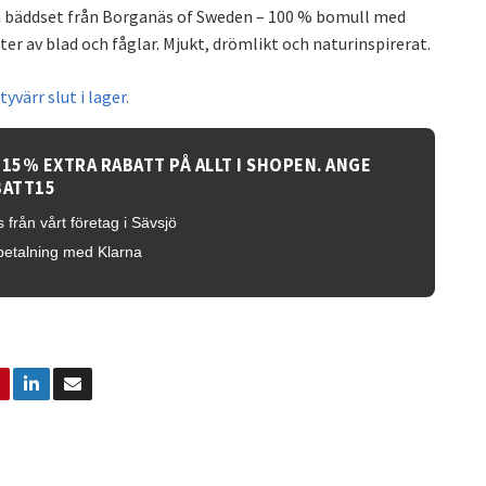
n bäddset från Borganäs of Sweden – 100 % bomull med
er av blad och fåglar. Mjukt, drömlikt och naturinspirerat.
yvärr slut i lager.
 15% EXTRA RABATT PÅ ALLT I SHOPEN. ANGE
BATT15
 från vårt företag i Sävsjö
betalning med Klarna