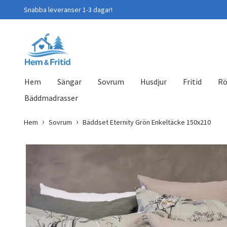
Snabba leveranser 1-3 dagar!
Hem
Sängar
Sovrum
Husdjur
Fritid
Rö
Bäddmadrasser
Hem
Sovrum
Bäddset Eternity Grön Enkeltäcke 150x210