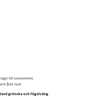
s lugn till sovrummet.
orit året runt.
bland grönska och fågelsång
.