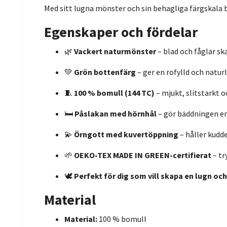
Med sitt lugna mönster och sin behagliga färgskala b
Egenskaper och fördelar
🌿
Vackert naturmönster
– blad och fåglar sk
💚
Grön bottenfärg
– ger en rofylld och natur
🧵
100 % bomull (144 TC)
– mjukt, slitstarkt 
🛏️
Påslakan med hörnhål
– gör bäddningen en
💫
Örngott med kuvertöppning
– håller kudd
🌱
OEKO-TEX MADE IN GREEN-certifierat
– tr
🕊️
Perfekt för dig som vill skapa en lugn och
Material
Material:
100 % bomull