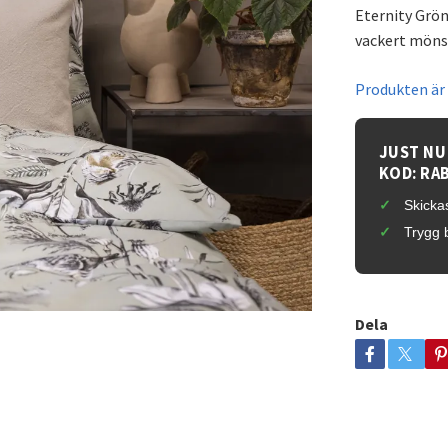
Eternity Grö
vackert mönst
Produkten är t
JUST NU
KOD: RA
Skickas
Trygg 
Dela