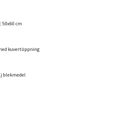
t 50x60 cm
med kuvertöppning
Ej blekmedel