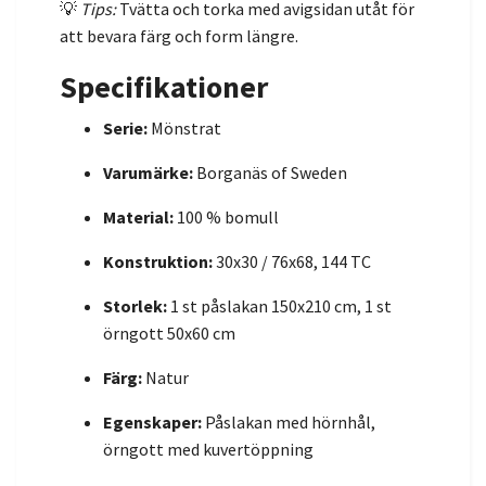
💡
Tips:
Tvätta och torka med avigsidan utåt för
att bevara färg och form längre.
Specifikationer
Serie:
Mönstrat
Varumärke:
Borganäs of Sweden
Material:
100 % bomull
Konstruktion:
30x30 / 76x68, 144 TC
Storlek:
1 st påslakan 150x210 cm, 1 st
örngott 50x60 cm
Färg:
Natur
Egenskaper:
Påslakan med hörnhål,
örngott med kuvertöppning