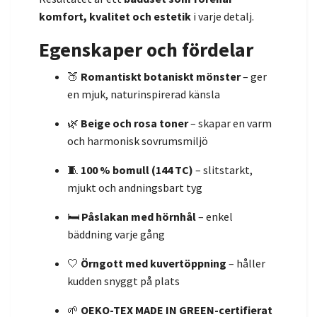
komfort, kvalitet och estetik
i varje detalj.
Egenskaper och fördelar
🍑
Romantiskt botaniskt mönster
– ger
en mjuk, naturinspirerad känsla
🌿
Beige och rosa toner
– skapar en varm
och harmonisk sovrumsmiljö
🧵
100 % bomull (144 TC)
– slitstarkt,
mjukt och andningsbart tyg
🛏️
Påslakan med hörnhål
– enkel
bäddning varje gång
🤍
Örngott med kuvertöppning
– håller
kudden snyggt på plats
🌱
OEKO-TEX MADE IN GREEN-certifierat