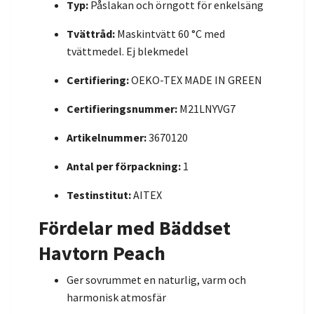
Typ:
Påslakan och örngott för enkelsäng
Tvättråd:
Maskintvätt 60 °C med
tvättmedel. Ej blekmedel
Certifiering:
OEKO-TEX MADE IN GREEN
Certifieringsnummer:
M21LNYVG7
Artikelnummer:
3670120
Antal per förpackning:
1
Testinstitut:
AITEX
Fördelar med Bäddset
Havtorn Peach
Ger sovrummet en naturlig, varm och
harmonisk atmosfär