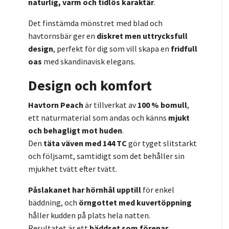
naturlig, varm och tidlös karaktär
.
Det finstämda mönstret med blad och
havtornsbär ger en
diskret men uttrycksfull
design
, perfekt för dig som vill skapa en
fridfull
oas
med skandinavisk elegans.
Design och komfort
Havtorn Peach
är tillverkat av
100 % bomull
,
ett naturmaterial som andas och känns
mjukt
och behagligt mot huden
.
Den
täta väven med 144 TC
gör tyget slitstarkt
och följsamt, samtidigt som det behåller sin
mjukhet tvätt efter tvätt.
Påslakanet har hörnhål upptill
för enkel
bäddning, och
örngottet med kuvertöppning
håller kudden på plats hela natten.
Resultatet är ett
bäddset som förenar