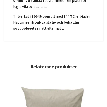
ombonad känsla
i sovrummet – en plats för
lugn, vila och balans.
Tillverkat i
100 % bomull
med
144 TC
, erbjuder
Havtorn en
högkvalitativ och behaglig
sovupplevelse
natt efter natt.