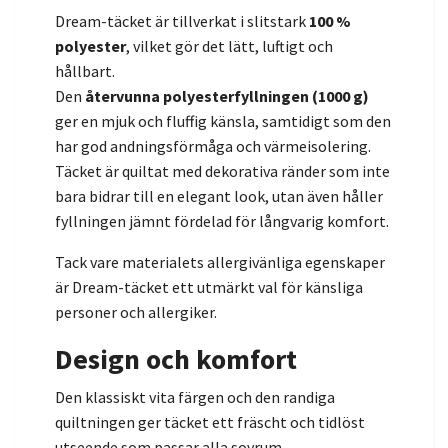
Dream-täcket är tillverkat i slitstark
100 %
polyester
, vilket gör det lätt, luftigt och
hållbart.
Den
återvunna polyesterfyllningen (1000 g)
ger en mjuk och fluffig känsla, samtidigt som den
har god andningsförmåga och värmeisolering.
Täcket är quiltat med dekorativa ränder som inte
bara bidrar till en elegant look, utan även håller
fyllningen jämnt fördelad för långvarig komfort.
Tack vare materialets allergivänliga egenskaper
är Dream-täcket ett utmärkt val för känsliga
personer och allergiker.
Design och komfort
Den klassiskt vita färgen och den randiga
quiltningen ger täcket ett fräscht och tidlöst
utseende som passar alla sovrum.