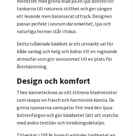
mönstret med gröna blad på en ljus botten för
tankarna till naturens stillhet och ger sängen
ett levande men balanserat uttryck. Designen
passar perfekt i sovrum där enkelhet, ljus och
naturliga former står i fokus.
Detta tvådelade bäddset är ett utmärkt val för
både vardag och helg och bidrar till en rogivande
atmosfär som gör sovrummet till en plats för
återhämtning.
Design och komfort
Theo kännetecknas av sitt stilrena bladmönster
som skapar en fräsch och harmonisk känsla. De
gröna nyanserna samspelar fint med den ljusa
bottenfärgen och gör bäddsetet lätt att matcha
med andra textilier och inredningsdetaljer.
Tillverkat i 100 % bomull erbjuder bäddsetet en