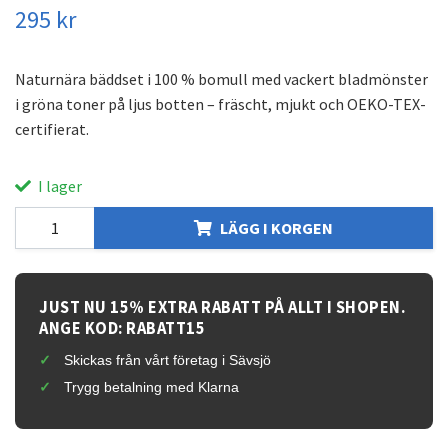
295 kr
Naturnära bäddset i 100 % bomull med vackert bladmönster
i gröna toner på ljus botten – fräscht, mjukt och OEKO-TEX-
certifierat.
I lager
LÄGG I KORGEN
JUST NU 15% EXTRA RABATT PÅ ALLT I SHOPEN.
ANGE KOD: RABATT15
Skickas från vårt företag i Sävsjö
Trygg betalning med Klarna