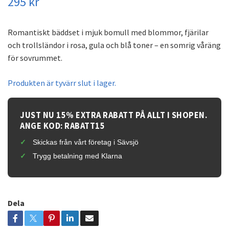
295 kr
Romantiskt bäddset i mjuk bomull med blommor, fjärilar
och trollsländor i rosa, gula och blå toner – en somrig våräng
för sovrummet.
Produkten är tyvärr slut i lager.
JUST NU 15% EXTRA RABATT PÅ ALLT I SHOPEN.
ANGE KOD: RABATT15
Skickas från vårt företag i Sävsjö
Trygg betalning med Klarna
Dela