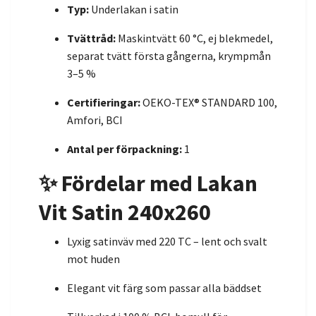
Typ:
Underlakan i satin
Tvättråd:
Maskintvätt 60 °C, ej blekmedel,
separat tvätt första gångerna, krympmån
3–5 %
Certifieringar:
OEKO-TEX® STANDARD 100,
Amfori, BCI
Antal per förpackning:
1
✨ Fördelar med Lakan
Vit Satin 240x260
Lyxig satinväv med 220 TC – lent och svalt
mot huden
Elegant vit färg som passar alla bäddset