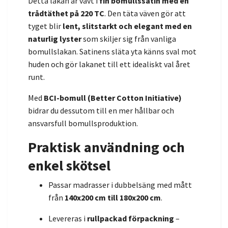
Detta lakan är vävt i
fin bomullssatin med en
trådtäthet på 220 TC
. Den täta väven gör att
tyget blir
lent, slitstarkt och elegant med en
naturlig lyster
som skiljer sig från vanliga
bomullslakan. Satinens släta yta känns sval mot
huden och gör lakanet till ett idealiskt val året
runt.
Med
BCI-bomull (Better Cotton Initiative)
bidrar du dessutom till en mer hållbar och
ansvarsfull bomullsproduktion.
Praktisk användning och
enkel skötsel
Passar madrasser i dubbelsäng med mått
från
140x200 cm till 180x200 cm
.
Levereras i
rullpackad förpackning
–