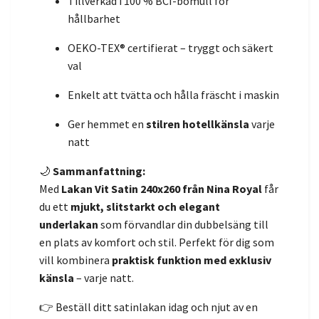
Tillverkad i 100 % BCI-bomull för
hållbarhet
OEKO-TEX® certifierat – tryggt och säkert
val
Enkelt att tvätta och hålla fräscht i maskin
Ger hemmet en
stilren hotellkänsla
varje
natt
🌙
Sammanfattning:
Med
Lakan Vit Satin 240x260 från Nina Royal
får
du ett
mjukt, slitstarkt och elegant
underlakan
som förvandlar din dubbelsäng till
en plats av komfort och stil. Perfekt för dig som
vill kombinera
praktisk funktion med exklusiv
känsla
– varje natt.
👉 Beställ ditt satinlakan idag och njut av en