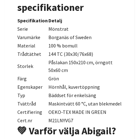
specifikationer
Specifikation
Detalj
Serie
Mönstrat
Varumärke
Borganäs of Sweden
Material
100 % bomull
Trådtäthet
144 TC (30x30/76x68)
Påslakan 150x210 cm, örngott
Storlek
50x60 cm
Färg
Grön
Egenskaper
Hörnhål, kuvertöppning
Typ
Bäddset för enkelsäng
Tvättråd
Maskintvätt 60 °C, utan blekmedel
Certifiering
OEKO-TEX MADE IN GREEN
Cert.nr
M21LNYVG7
💚 Varför välja Abigail?