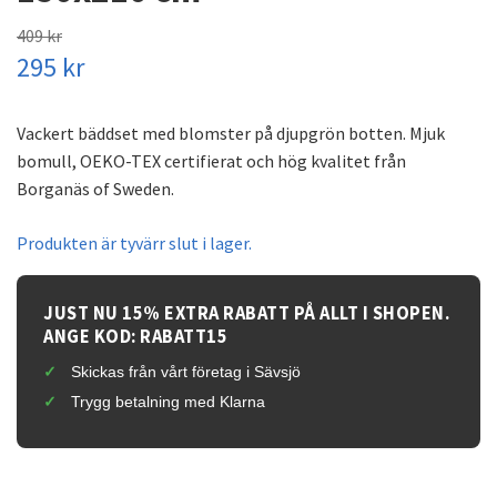
409 kr
295 kr
Vackert bäddset med blomster på djupgrön botten. Mjuk
bomull, OEKO-TEX certifierat och hög kvalitet från
Borganäs of Sweden.
Produkten är tyvärr slut i lager.
JUST NU 15% EXTRA RABATT PÅ ALLT I SHOPEN.
ANGE KOD: RABATT15
Skickas från vårt företag i Sävsjö
Trygg betalning med Klarna