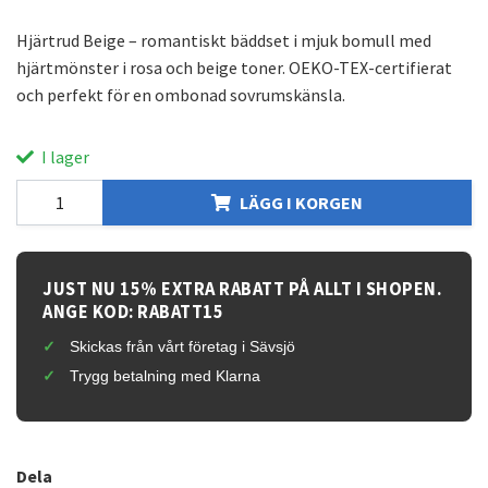
Hjärtrud Beige – romantiskt bäddset i mjuk bomull med
hjärtmönster i rosa och beige toner. OEKO-TEX-certifierat
och perfekt för en ombonad sovrumskänsla.
I lager
LÄGG I KORGEN
JUST NU 15% EXTRA RABATT PÅ ALLT I SHOPEN.
ANGE KOD: RABATT15
Skickas från vårt företag i Sävsjö
Trygg betalning med Klarna
Dela