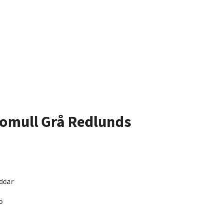
Bomull Grå Redlunds
uddar
ö