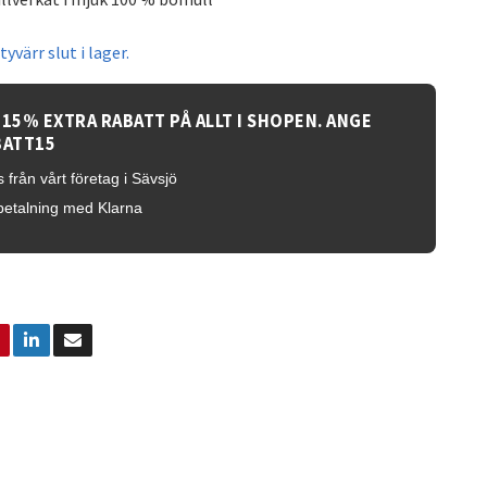
yvärr slut i lager.
 15% EXTRA RABATT PÅ ALLT I SHOPEN. ANGE
BATT15
 från vårt företag i Sävsjö
betalning med Klarna