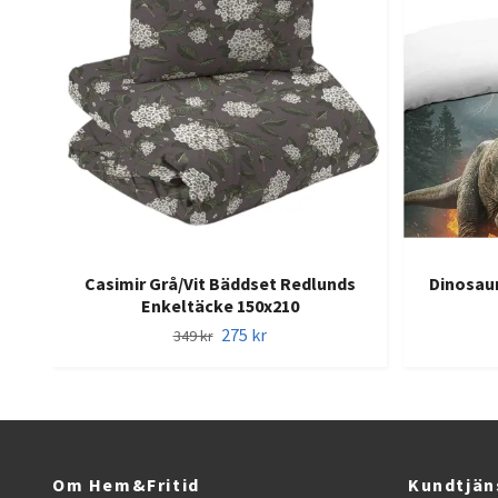
Casimir Grå/Vit Bäddset Redlunds
Dinosaur
Enkeltäcke 150x210
275 kr
349 kr
Om Hem&Fritid
Kundtjän