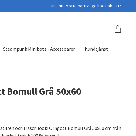
Just nu 15% Rabatt! Ange kod:Rabatt15
Steampunk Minibots - Accessoarer
Kundtjänst
t Bomull Grå 50x60
stilren och fräsch look! Örngott Bomull Grå 50x60 cm från
illverkat i mjuk 100 % bomull