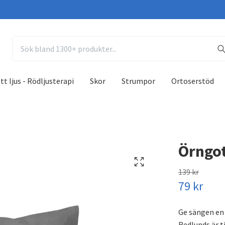
tt ljus - Rödljusterapi
Skor
Strumpor
Ortoserstöd
Örngot
139 kr
79 kr
Ge sängen en 
Redlunds är t