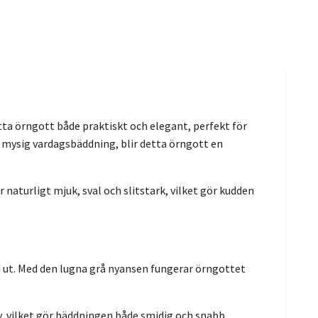
tta örngott både praktiskt och elegant, perfekt för
 mysig vardagsbäddning, blir detta örngott en
aturligt mjuk, sval och slitstark, vilket gör kudden
d ut. Med den lugna grå nyansen fungerar örngottet
av, vilket gör bäddningen både smidig och snabb.