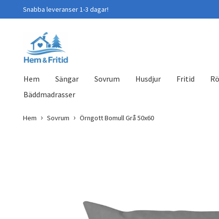
Snabba leveranser 1-3 dagar!
Hem
Sängar
Sovrum
Husdjur
Fritid
Rö
Bäddmadrasser
Hem
Sovrum
Örngott Bomull Grå 50x60