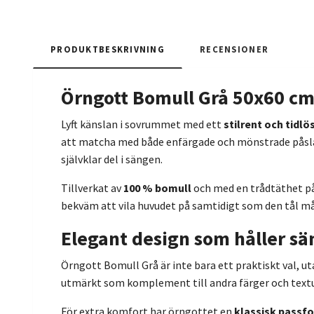
PRODUKTBESKRIVNING
RECENSIONER
Örngott Bomull Grå 50x60 cm 
Lyft känslan i sovrummet med ett
stilrent och tidlö
att matcha med både enfärgade och mönstrade påslak
självklar del i sängen.
Tillverkat av
100 % bomull
och med en trådtäthet på 
bekväm att vila huvudet på samtidigt som den tål må
Elegant design som håller sä
Örngott Bomull Grå är inte bara ett praktiskt val, u
utmärkt som komplement till andra färger och text
För extra komfort har örngottet en
klassisk passf