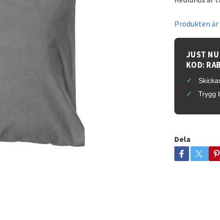
Produkten är t
JUST NU
KOD: RA
Skickas
Trygg 
Dela