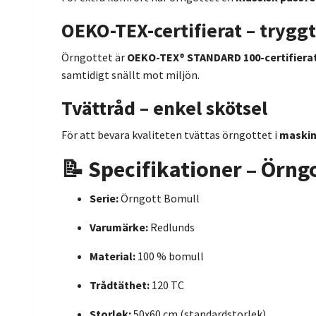
OEKO-TEX-certifierat – trygg
Örngottet är
OEKO-TEX® STANDARD 100-certifiera
samtidigt snällt mot miljön.
Tvättråd – enkel skötsel
För att bevara kvaliteten tvättas örngottet i
maskin
📝 Specifikationer – Örng
Serie:
Örngott Bomull
Varumärke:
Redlunds
Material:
100 % bomull
Trådtäthet:
120 TC
Storlek:
50x60 cm (standardstorlek)