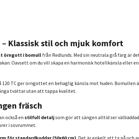
– Klassisk stil och mjuk komfort
st örngott i bomull
från Redlunds. Med sin neutrala grå färg är de
an. Oavsett om du vill skapa en harmonisk hotellkänsla eller en
120 TC ger örngottet en behaglig känsla mot huden. Bomullen är n
nga tvättar utan att tappa kvalitet.
ngen fräsch
tan också en
stilfull detalj
som gör att sängen alltid ser välbädda
urer i sovrummet.
orm för standardkuddar (50x60 cm)
. Det är enkelt att ta på och 