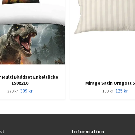
 Multi Bäddset Enkeltäcke
150x210
Mirage Satin Örngott 
309 kr
125 kr
379 kr
189 kr
st
Information