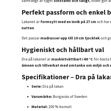
Samtidigt är tyget
slitstarkt och tåligt
, vilket gör 
Perfekt passform och enkel 
Lakanet är
formsytt med en invik på 27 cm
och har
natten
.
Det passar
madrasser upp till 10 cm tjocklek
och g
Hygieniskt och hållbart val
Dra på lakanet är
maskintvättbart i 60 °C
för bästa 
ämnen och tillverkat med omtanke om miljö och
Specifikationer – Dra på lak
Serie:
Dra på lakan
Varumärke:
Borganäs of Sweden
Material:
100 % bomull