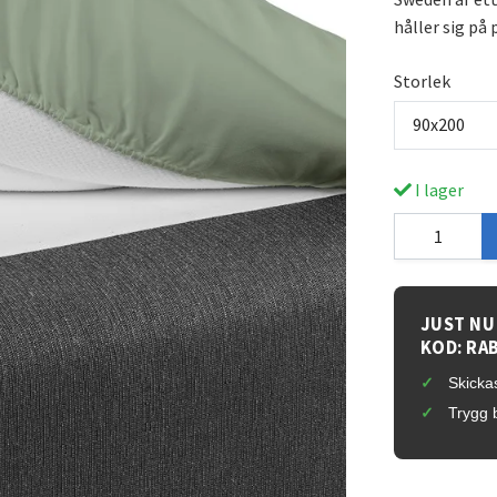
håller sig på 
Storlek
90x200
I lager
JUST NU
KOD: RA
Skickas
Trygg 