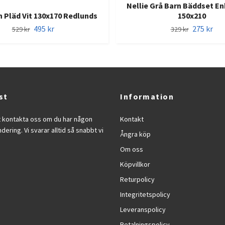
Nellie Grå Barn Bäddset E
 Pläd Vit 130x170 Redlunds
150x210
495 kr
275 kr
529 kr
329 kr
st
Information
t kontakta oss om du har någon
Kontakt
ndering. Vi svarar alltid så snabbt vi
Ångra köp
Om oss
Köpvillkor
Returpolicy
Integritetspolicy
Leveranspolicy
Betalningspolicy