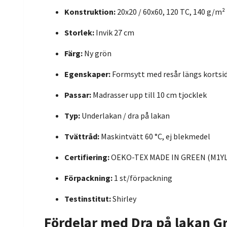
Konstruktion:
20x20 / 60x60, 120 TC, 140 g/m²
Storlek:
Invik 27 cm
Färg:
Ny grön
Egenskaper:
Formsytt med resår längs kortsi
Passar:
Madrasser upp till 10 cm tjocklek
Typ:
Underlakan / dra på lakan
Tvättråd:
Maskintvätt 60 °C, ej blekmedel
Certifiering:
OEKO-TEX MADE IN GREEN (M1Y
Förpackning:
1 st/förpackning
Testinstitut:
Shirley
Fördelar med Dra på lakan G