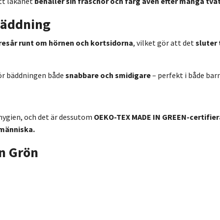
att lakanet
behåller sin fräschör och färg även efter många tvät
bäddning
resår runt om hörnen och kortsidorna
, vilket gör att det
sluter 
ör bäddningen både
snabbare och smidigare
– perfekt i både ba
hygien, och det är dessutom
OEKO-TEX MADE IN GREEN-certifier
 människa.
an Grön