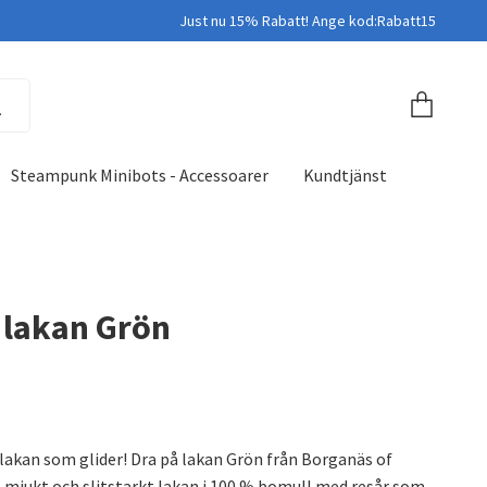
Just nu 15% Rabatt! Ange kod:Rabatt15
Steampunk Minibots - Accessoarer
Kundtjänst
 lakan Grön
l lakan som glider! Dra på lakan Grön från Borganäs of
 mjukt och slitstarkt lakan i 100 % bomull med resår som