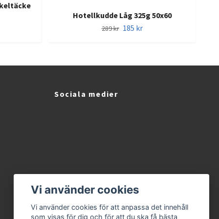
nkeltäcke
Ba
Hotellkudde Låg 325g 50x60
185 kr
289 kr
Sociala medier
Vi använder cookies
Vi använder cookies för att anpassa det innehåll
som visas för dig och för att du ska få bästa