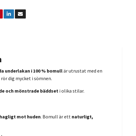
m
a underlakan i 100 % bomull
är utrustat med en
 rör dig mycket i sömnen.
de och mönstrade bäddset
i olika stilar.
ehagligt mot huden
. Bomull är ett
naturligt,