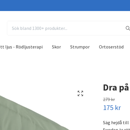
tt ljus - Rödljusterapi
Skor
Strumpor
Ortoserstöd
Dra på
279 kr
175 kr
Säg hejdå til
Sweden är ett