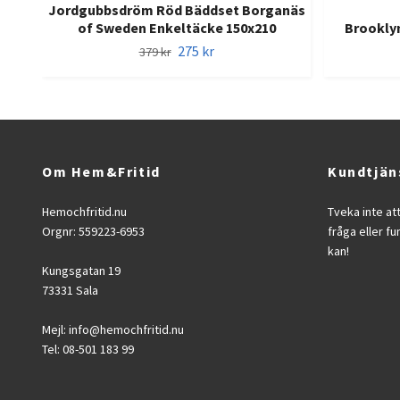
Jordgubbsdröm Röd Bäddset Borganäs
of Sweden Enkeltäcke 150x210
Brooklyn
275 kr
379 kr
Om Hem&Fritid
Kundtjän
Hemochfritid.nu
Tveka inte at
Orgnr: 559223-6953
fråga eller fu
kan!
Kungsgatan 19
73331 Sala
Mejl:
info@hemochfritid.nu
Tel: 08-501 183 99