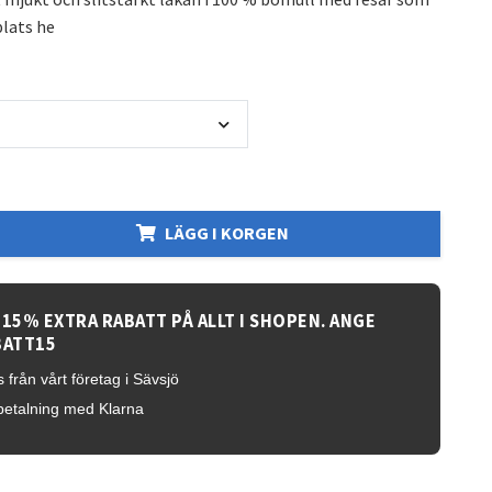
plats he
LÄGG I KORGEN
 15% EXTRA RABATT PÅ ALLT I SHOPEN. ANGE
BATT15
 från vårt företag i Sävsjö
betalning med Klarna