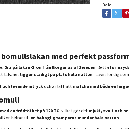
Dela
t bomullslakan med perfekt passfor
ed
Dra på lakan Grön från Borganäs of Sweden
. Detta
formsydd
att lakanet
ligger stadigt på plats hela natten
– även för dig som
 och levande intryck
och är lätt att
matcha med både enfärga
bomull
 med en trådtäthet på 120 TC
, vilket gör det
mjukt, svalt och b
 vilket bidrar till
en behaglig temperatur under hela natten
.