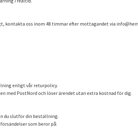
rning i realtid.
igt, kontakta oss inom 48 timmar efter mottagandet via
info@hemo
ning enligt vår returpolicy.
en med PostNord och löser ärendet utan extra kostnad för dig.
n du slutför din beställning.
e försändelser som beror på: