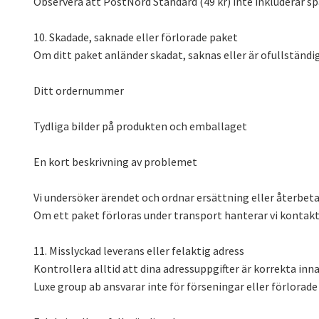
Observera att PostNord Standard (49 kr) inte inkluderar spå
10. Skadade, saknade eller förlorade paket
Om ditt paket anländer skadat, saknas eller är ofullständ
Ditt ordernummer
Tydliga bilder på produkten och emballaget
En kort beskrivning av problemet
Vi undersöker ärendet och ordnar ersättning eller återbetal
Om ett paket förloras under transport hanterar vi kontakt
11. Misslyckad leverans eller felaktig adress
Kontrollera alltid att dina adressuppgifter är korrekta inna
Luxe group ab ansvarar inte för förseningar eller förlorad