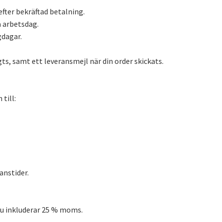
fter bekräftad betalning.
a arbetsdag.
gdagar.
gts, samt ett leveransmejl när din order skickats.
till:
anstider.
nu inkluderar 25 % moms.