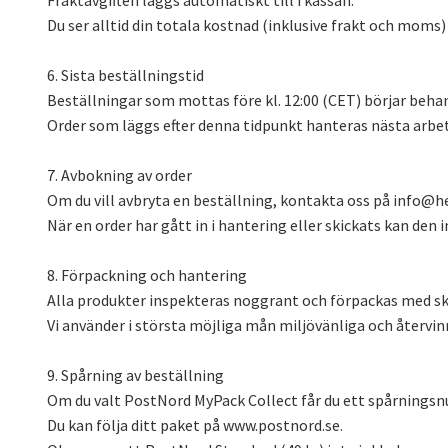
Fraktavgiften läggs automatiskt till i kassan.
Du ser alltid din totala kostnad (inklusive frakt och moms) 
6. Sista beställningstid
Beställningar som mottas före kl. 12:00 (CET) börjar beh
Order som läggs efter denna tidpunkt hanteras nästa arbe
7. Avbokning av order
Om du vill avbryta en beställning, kontakta oss på
info@he
När en order har gått in i hantering eller skickats kan den i
8. Förpackning och hantering
Alla produkter inspekteras noggrant och förpackas med sk
Vi använder i största möjliga mån miljövänliga och återvi
9. Spårning av beställning
Om du valt PostNord MyPack Collect får du ett spårningsnu
Du kan följa ditt paket på www.postnord.se.