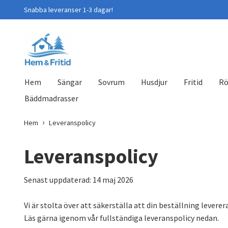
Snabba leveranser 1-3 dagar!
Hem
Sängar
Sovrum
Husdjur
Fritid
Rö
Bäddmadrasser
Hem
Leveranspolicy
Leveranspolicy
Senast uppdaterad: 14 maj 2026
Vi är stolta över att säkerställa att din beställning leverer
Läs gärna igenom vår fullständiga leveranspolicy nedan.