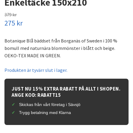
Enkeltäcke 150x210
379 kr
275 kr
Botanique Blå bäddset från Borganäs of Sweden i 100 %
bomull med naturnära blommönster i blått och beige.
OEKO-TEX MADE IN GREEN.
Produkten är tyvärr slut i lager.
JUST NU 15% EXTRA RABATT PÅ ALLT I SHOPEN.
ANGE KOD: RABATT15
Skickas från vårt företag i Sävsjö
Trygg betalning med Klarna