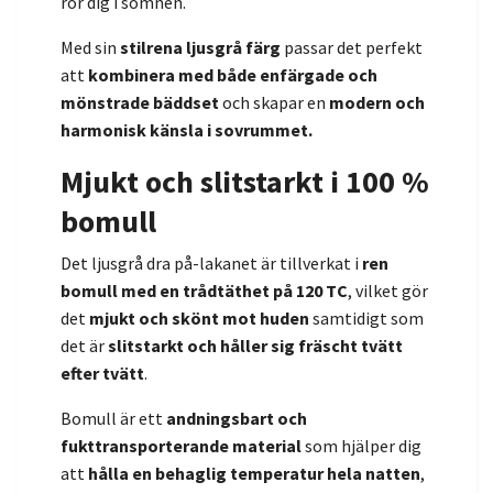
rör dig i sömnen.
Med sin
stilrena ljusgrå färg
passar det perfekt
att
kombinera med både enfärgade och
mönstrade bäddset
och skapar en
modern och
harmonisk känsla i sovrummet.
Mjukt och slitstarkt i 100 %
bomull
Det ljusgrå dra på-lakanet är tillverkat i
ren
bomull med en trådtäthet på 120 TC
, vilket gör
det
mjukt och skönt mot huden
samtidigt som
det är
slitstarkt och håller sig fräscht tvätt
efter tvätt
.
Bomull är ett
andningsbart och
fukttransporterande material
som hjälper dig
att
hålla en behaglig temperatur hela natten
,