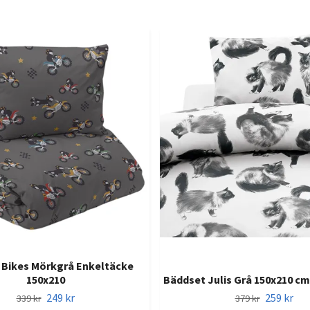
 Bikes Mörkgrå Enkeltäcke
150x210
Bäddset Julis Grå 150x210 c
249 kr
259 kr
339 kr
379 kr