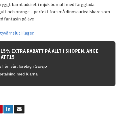
tryggt barnbäddset i mjuk bomull med färgglada
 gult och orange – perfekt för små dinosaurieälskare som
d fantasin på äve
yvärr slut i lager.
 15% EXTRA RABATT PÅ ALLT I SHOPEN. ANGE
BATT15
 från vårt företag i Sävsjö
betalning med Klarna