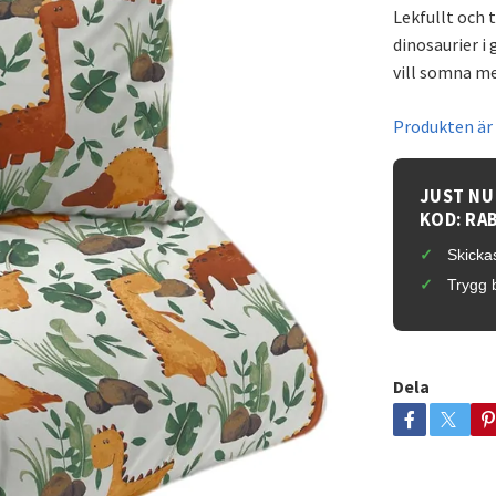
Lekfullt och 
dinosaurier i
vill somna me
Produkten är t
JUST NU
KOD: RA
Skickas
Trygg 
Dela