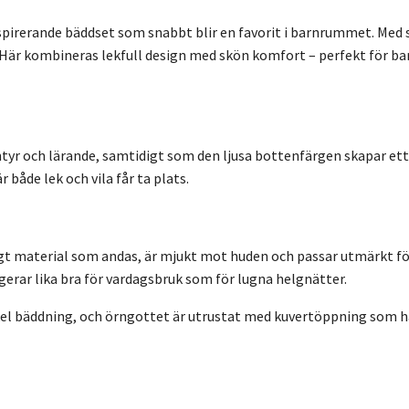
spirerande bäddset som snabbt blir en favorit i barnrummet. Med s
Här kombineras lekfull design med skön komfort – perfekt för bar
ntyr och lärande, samtidigt som den ljusa bottenfärgen skapar ett 
r både lek och vila får ta plats.
igt material som andas, är mjukt mot huden och passar utmärkt för
erar lika bra för vardagsbruk som för lugna helgnätter.
el bäddning, och örngottet är utrustat med kuvertöppning som hå