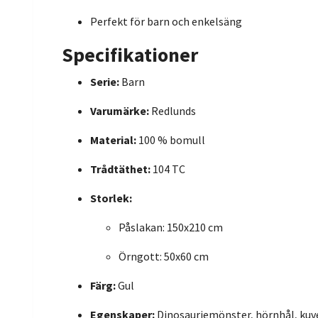
Perfekt för barn och enkelsäng
Specifikationer
Serie:
Barn
Varumärke:
Redlunds
Material:
100 % bomull
Trådtäthet:
104 TC
Storlek:
Påslakan: 150x210 cm
Örngott: 50x60 cm
Färg:
Gul
Egenskaper:
Dinosauriemönster, hörnhål, ku