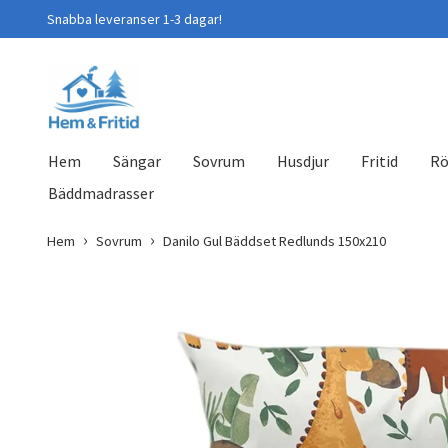
Snabba leveranser 1-3 dagar!
Hem
Sängar
Sovrum
Husdjur
Fritid
Rö
Bäddmadrasser
Hem
Sovrum
Danilo Gul Bäddset Redlunds 150x210