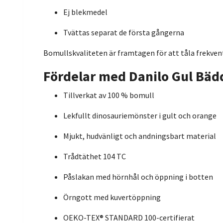
Ej blekmedel
Tvättas separat de första gångerna
Bomullskvaliteten är framtagen för att tåla frekvent
Fördelar med Danilo Gul Bäd
Tillverkat av 100 % bomull
Lekfullt dinosauriemönster i gult och orange
Mjukt, hudvänligt och andningsbart material
Trådtäthet 104 TC
Påslakan med hörnhål och öppning i botten
Örngott med kuvertöppning
OEKO-TEX® STANDARD 100-certifierat