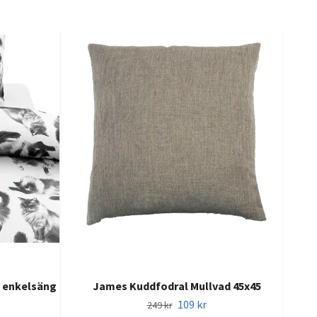
Mi
m enkelsäng
James Kuddfodral Mullvad 45x45
109 kr
249 kr