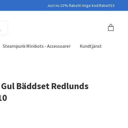
Just nu 15% Rabatt! Ange kod:Rabatt15
Steampunk Minibots - Accessoarer
Kundtjänst
 Gul Bäddset Redlunds
10