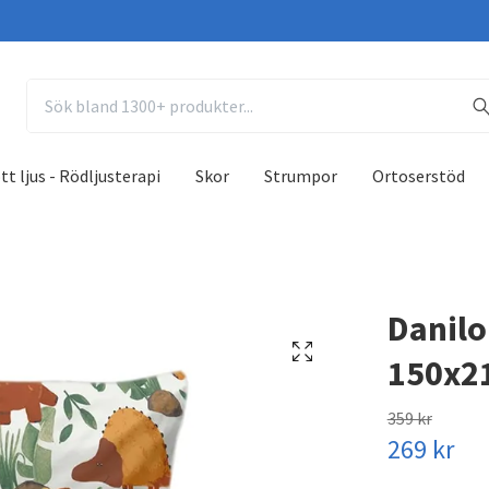
tt ljus - Rödljusterapi
Skor
Strumpor
Ortoserstöd
Danilo
150x2
359 kr
269 kr