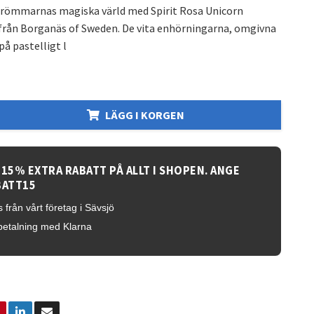
 drömmarnas magiska värld med Spirit Rosa Unicorn
från Borganäs of Sweden. De vita enhörningarna, omgivna
på pastelligt l
LÄGG I KORGEN
 15% EXTRA RABATT PÅ ALLT I SHOPEN. ANGE
BATT15
 från vårt företag i Sävsjö
betalning med Klarna