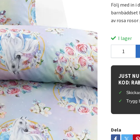
Följ med in i
barnbäddset 
av rosa rosor 
I lager
JUST NU
KOD: RA
Skickas
Trygg 
Dela