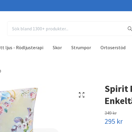
tt ljus - Rödljusterapi
Skor
Strumpor
Ortoserstöd
0
Spirit
Enkelt
349 kr
295 kr