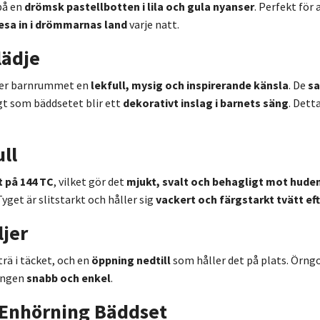
 på en
drömsk pastellbotten i lila och gula nyanser
. Perfekt för
esa in i drömmarnas land
varje natt.
lädje
er barnrummet en
lekfull, mysig och inspirerande känsla
. De
sa
t som bäddsetet blir ett
dekorativt inslag i barnets säng
. Dett
ll
 på 144 TC
, vilket gör det
mjukt, svalt och behagligt mot hude
 Tyget är slitstarkt och håller sig
vackert och färgstarkt tvätt eft
ljer
trä i täcket, och en
öppning nedtill
som håller det på plats. Örng
ningen
snabb och enkel
.
a Enhörning Bäddset