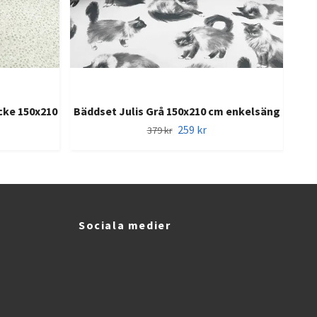
cke 150x210
Bäddset Julis Grå 150x210 cm enkelsäng
259 kr
379 kr
Sociala medier