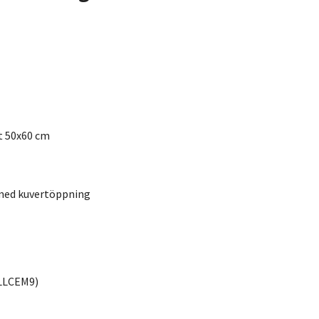
t 50x60 cm
med kuvertöppning
LLCEM9)