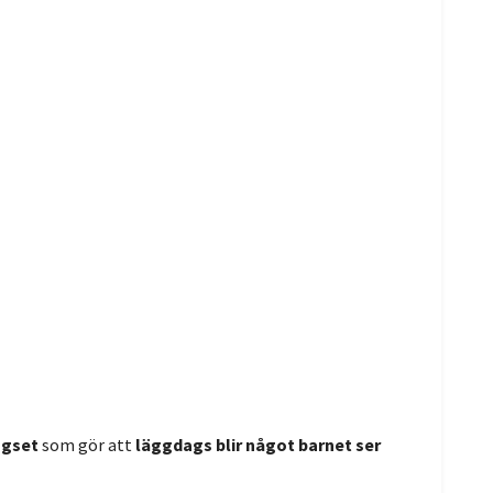
ngset
som gör att
läggdags blir något barnet ser