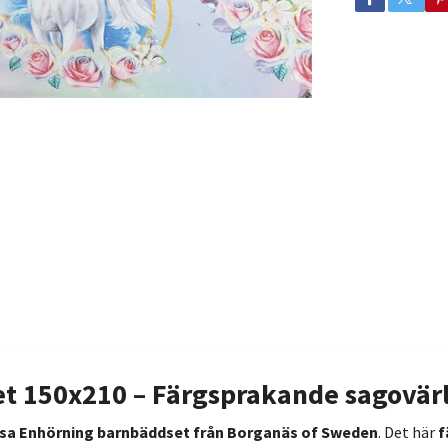
et 150x210 – Färgsprakande sagovärl
osa Enhörning barnbäddset från Borganäs of Sweden
. Det här
f