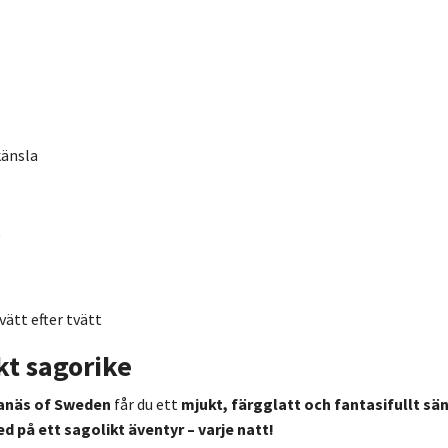
känsla
g
vätt efter tvätt
kt sagorike
ganäs of Sweden
får du ett
mjukt, färgglatt och fantasifullt sä
 på ett sagolikt äventyr – varje natt!