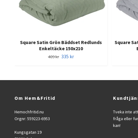
Square Satin Grön Bäddset Redlunds
Square Sa
Enkeltäcke 150x210
335 kr
409 kr
Om Hem&Fritid
Kundtjän
Hemochfritid.nu
Tveka inte at
Orgnr: 559223-6953
fråga eller fu
kan!
Kungsgatan 19