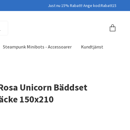
Just nu 15% Rabatt! Ange kod:Rabatt15
Steampunk Minibots - Accessoarer
Kundtjänst
 Rosa Unicorn Bäddset
äcke 150x210