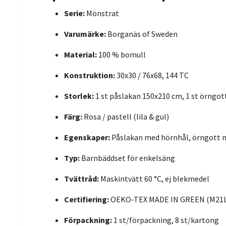
Serie:
Mönstrat
Varumärke:
Borganäs of Sweden
Material:
100 % bomull
Konstruktion:
30x30 / 76x68, 144 TC
Storlek:
1 st påslakan 150x210 cm, 1 st örngot
Färg:
Rosa / pastell (lila & gul)
Egenskaper:
Påslakan med hörnhål, örngott 
Typ:
Barnbäddset för enkelsäng
Tvättråd:
Maskintvätt 60 °C, ej blekmedel
Certifiering:
OEKO-TEX MADE IN GREEN (M21
Förpackning:
1 st/förpackning, 8 st/kartong