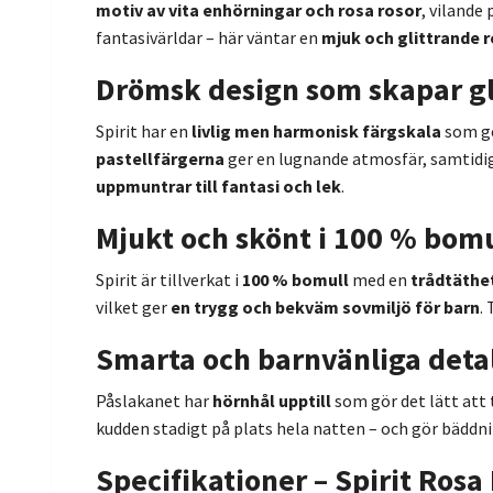
motiv av vita enhörningar och rosa rosor
, vilande
fantasivärldar – här väntar en
mjuk och glittrande r
Drömsk design som skapar g
Spirit har en
livlig men harmonisk färgskala
som g
pastellfärgerna
ger en lugnande atmosfär, samtidig
uppmuntrar till fantasi och lek
.
Mjukt och skönt i 100 % bomu
Spirit är tillverkat i
100 % bomull
med en
trådtäthet
vilket ger
en trygg och bekväm sovmiljö för barn
.
Smarta och barnvänliga deta
Påslakanet har
hörnhål upptill
som gör det lätt att 
kudden stadigt på plats hela natten – och gör bädd
Specifikationer – Spirit Ros