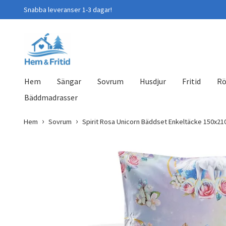
Snabba leveranser 1-3 dagar!
Hem
Sängar
Sovrum
Husdjur
Fritid
Rö
Bäddmadrasser
Hem
Sovrum
Spirit Rosa Unicorn Bäddset Enkeltäcke 150x21