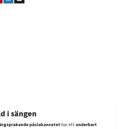
d i sängen
ärgsprakande påslakansetet
har ett
underbart