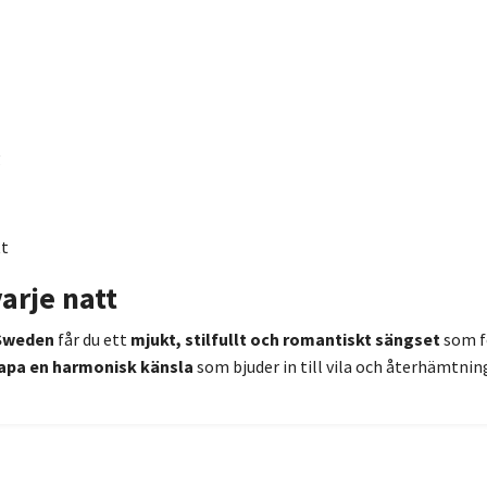
g
tt
arje natt
 Sweden
får du ett
mjukt, stilfullt och romantiskt sängset
som fö
kapa en harmonisk känsla
som bjuder in till vila och återhämtnin