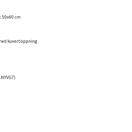
t 50x60 cm
med kuvertöppning
LNYVG7)