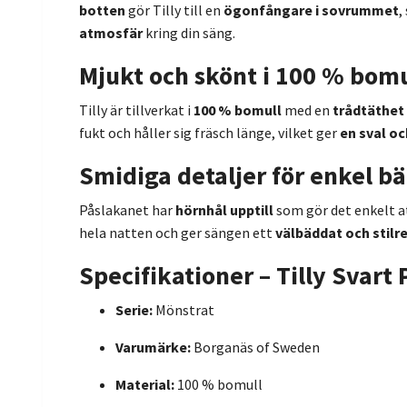
botten
gör Tilly till en
ögonfångare i sovrummet
,
atmosfär
kring din säng.
Mjukt och skönt i 100 % bomu
Tilly är tillverkat i
100 % bomull
med en
trådtäthet
fukt och håller sig fräsch länge, vilket ger
en sval o
Smidiga detaljer för enkel b
Påslakanet har
hörnhål upptill
som gör det enkelt at
hela natten och ger sängen ett
välbäddat och stilr
Specifikationer – Tilly Svart
Serie:
Mönstrat
Varumärke:
Borganäs of Sweden
Material:
100 % bomull