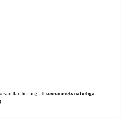
rvandlar din säng till
sovrummets naturliga
g.