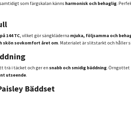
 samtidigt som färgskalan känns
harmonisk och behaglig
. Perfe
ll
 på 144 TC
, vilket gör sängkläderna
mjuka, följsamma och beha
ch skön sovkomfort året om
. Materialet är slitstarkt och håller s
äddning
t trä i täcket och ger en
snabb och smidig bäddning
. Örngottet
ent utseende
.
 Paisley Bäddset