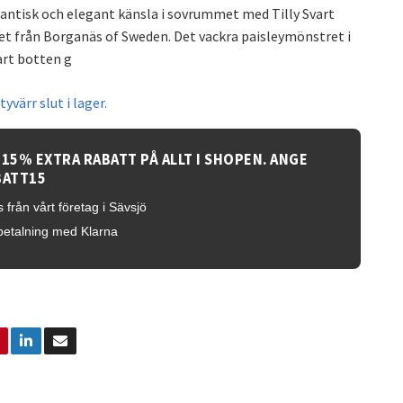
ntisk och elegant känsla i sovrummet med Tilly Svart
et från Borganäs of Sweden. Det vackra paisleymönstret i
art botten g
yvärr slut i lager.
 15% EXTRA RABATT PÅ ALLT I SHOPEN. ANGE
BATT15
 från vårt företag i Sävsjö
betalning med Klarna