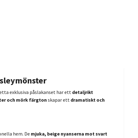
isleymönster
Detta exklusiva påslakanset har ett
detaljrikt
ter och mörk färgton
skapar ett
dramatiskt och
ionella hem. De
mjuka, beige nyanserna mot svart