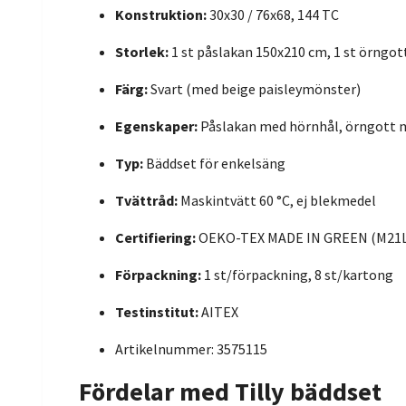
Konstruktion:
30x30 / 76x68, 144 TC
Storlek:
1 st påslakan 150x210 cm, 1 st örngot
Färg:
Svart (med beige paisleymönster)
Egenskaper:
Påslakan med hörnhål, örngott 
Typ:
Bäddset för enkelsäng
Tvättråd:
Maskintvätt 60 °C, ej blekmedel
Certifiering:
OEKO-TEX MADE IN GREEN (M21
Förpackning:
1 st/förpackning, 8 st/kartong
Testinstitut:
AITEX
Artikelnummer: 3575115
Fördelar med Tilly bäddset