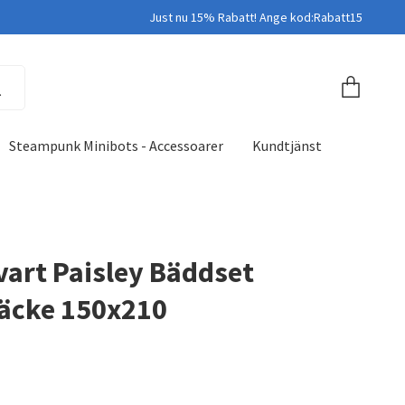
Just nu 15% Rabatt! Ange kod:Rabatt15
Steampunk Minibots - Accessoarer
Kundtjänst
Svart Paisley Bäddset
äcke 150x210