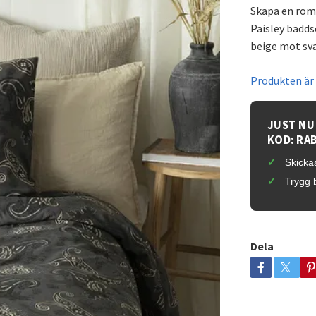
Skapa en roma
Paisley bädds
beige mot sv
Produkten är t
JUST NU
KOD: RA
Skickas
Trygg 
Dela