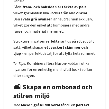
känsla.
Både
fram- och baksidan är täckta av päls
,
vilket gör kudden lika vacker från alla vinklar.
Den
svala grå nyansen
är neutral men exklusiv,
vilket gör den enkel att kombinera med andra
färger och material i hemmet.
Strukturen i pälsen reflekterar ljus på ett subtilt
sätt, vilket skapar
ett vackert skimmer och
djup
– en perfekt detalj för att lyfta hela rummet.
💡
Tips:
Kombinera flera Mason-kuddar i olika
nyanser för en enhetlig men livfull look i soffan
eller sängen.
🛋️ Skapa en ombonad och
stilren miljö
Med
Mason grå kuddfodral
får du en
perfekt