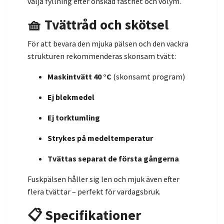
välja fyllning efter önskad fasthet och volym.
🧺 Tvättråd och skötsel
För att bevara den mjuka pälsen och den vackra
strukturen rekommenderas skonsam tvätt:
Maskintvätt 40 °C
(skonsamt program)
Ej blekmedel
Ej torktumling
Strykes på medeltemperatur
Tvättas separat de första gångerna
Fuskpälsen håller sig len och mjuk även efter
flera tvättar – perfekt för vardagsbruk.
📋 Specifikationer