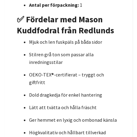
Antal per förpackning:
1
✅ Fördelar med Mason
Kuddfodral från Redlunds
Mjuk och len fuskpäls på båda sidor
Stilren grå ton som passar alla
inredningsstilar
OEKO-TEX®-certifierat – tryggt och
giftfritt
Dold dragkedja för enkel hantering
Lätt att tvätta och hålla fräscht
Ger hemmet en lyxig och ombonad känsla
Högkvalitativ och hållbart tillverkad