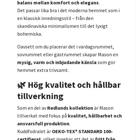
balans mellan komfort och elegans
.
Det passar lika bra i det moderna hemmet som i
en klassisk inredningsstil – från den
skandinaviska minimalismen till det lyxigt
bohemiska.
Oavsett om du placerar det i vardagsrummet,
sovrummet eller gästrummet skapar Mason en
mysig, varm och inbjudande känsla
som gör
hemmet extra trivsamt.
🌿 Hög kvalitet och hållbar
tillverkning
Som en del av
Redlunds kollektion
är Mason
tillverkat med fokus på
kvalitet, hållbarhet och
ansvarsfull produktion
.
Kuddfodralet är
OEKO-TEX® STANDARD 100-
certifierat
, vilket innebär att det är
fritt från