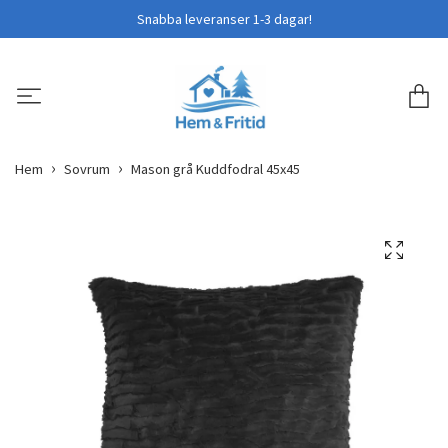
Snabba leveranser 1-3 dagar!
Hem
Sovrum
Mason grå Kuddfodral 45x45