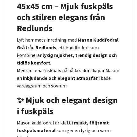
45x45 cm – Mjuk fuskpäls
och stilren elegans från
Redlunds
Lyft hemmets inredning med
Mason Kuddfodral
Grå
från
Redlunds
, ett kuddfodral som
kombinerar
lyxig mjukhet, trendig design och
tidlös komfort
.
Med sin lena fuskpäls på båda sidor skapar Mason
en
inbjudande och elegant atmosfär
i både
vardagsrum och sovrum.
✨ Mjuk och elegant design
i fuskpäls
Mason kuddfodral är klätt i
mjukt, följsamt
fuskpälsmaterial
som ger en lyxig och varm