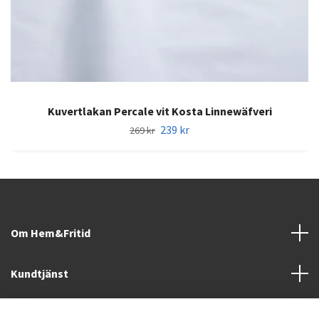
Kuvertlakan Percale vit Kosta Linnewäfveri
239 kr
269 kr
Om Hem&Fritid
Kundtjänst
Information