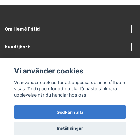
Om Hem&Fritid
Kundtjänst
Information
Vi använder cookies
Sociala medier
Vi använder cookies för att anpassa det innehåll som
visas för dig och för att du ska få bästa tänkbara
upplevelse när du handlar hos oss.
Godkänn alla
© 2026 Hem&Fritid i Sävsjö AB
Inställningar