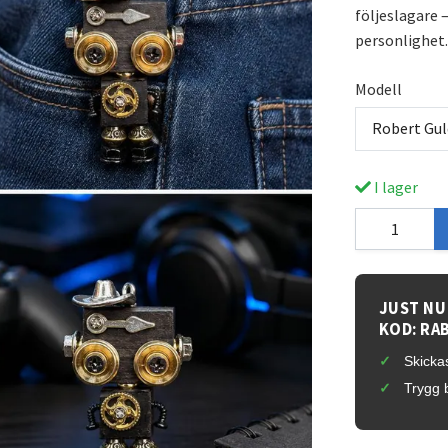
följeslagare
personlighet.
Modell
Robert Gu
I lager
JUST NU
KOD: RA
Skickas
Trygg 