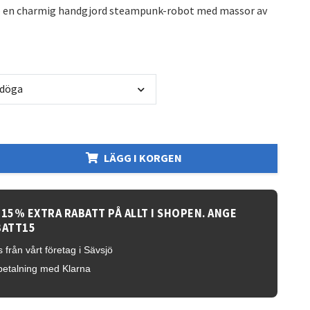
 – en charmig handgjord steampunk-robot med massor av
ldöga
LÄGG I KORGEN
 15% EXTRA RABATT PÅ ALLT I SHOPEN. ANGE
BATT15
 från vårt företag i Sävsjö
betalning med Klarna