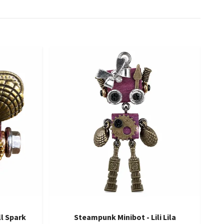
l Spark
Steampunk Minibot - Lili Lila
S