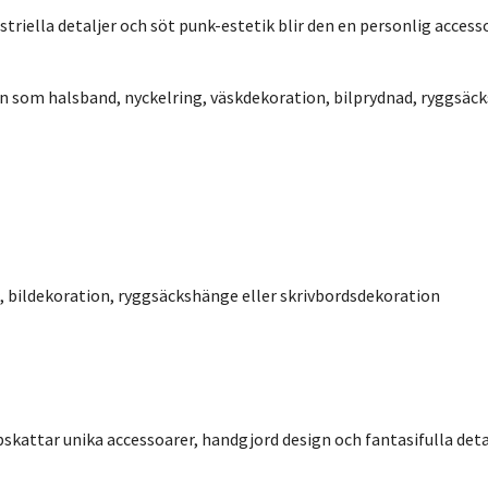
striella detaljer och söt punk-estetik blir den en personlig access
 som halsband, nyckelring, väskdekoration, bilprydnad, ryggsäck
, bildekoration, ryggsäckshänge eller skrivbordsdekoration
kattar unika accessoarer, handgjord design och fantasifulla detalj