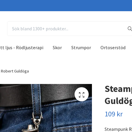
tt ljus - Rödljusterapi
Skor
Strumpor
Ortoserstöd
- Robert Guldöga
Steamp
Guldö
109 kr
Steampunk Ro