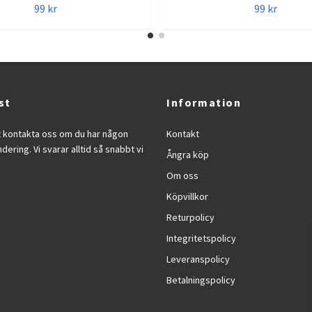
99 kr
99 kr
st
Information
t kontakta oss om du har någon
Kontakt
ndering. Vi svarar alltid så snabbt vi
Ångra köp
Om oss
Köpvillkor
Returpolicy
Integritetspolicy
Leveranspolicy
Betalningspolicy