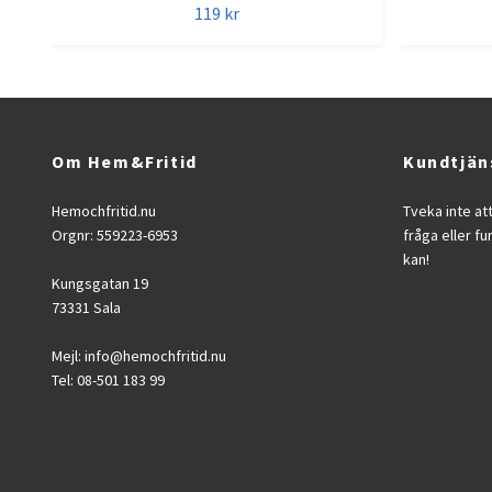
119 kr
Om Hem&Fritid
Kundtjän
Hemochfritid.nu
Tveka inte at
Orgnr: 559223-6953
fråga eller fu
kan!
Kungsgatan 19
73331 Sala
Mejl:
info@hemochfritid.nu
Tel: 08-501 183 99