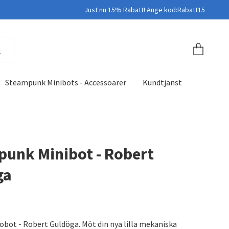
Just nu 15% Rabatt! Ange kod:Rabatt15
Steampunk Minibots - Accessoarer
Kundtjänst
unk Minibot - Robert
ga
bot - Robert Guldöga. Möt din nya lilla mekaniska