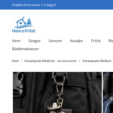
Snabba leveranser 1-3 dagar!
Hem
Sängar
Sovrum
Husdjur
Fritid
Rö
Bäddmadrasser
Hem
Steampunk Minibots - Accessoarer
Steampunk Minibot 