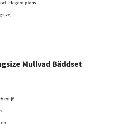
och elegant glans
gsize)
ngsize Mullvad Bäddset
ch miljö
ns
ton