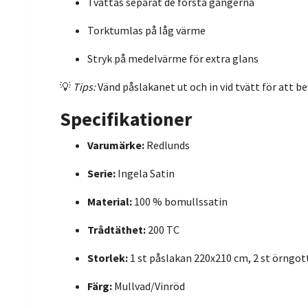
Tvättas separat de första gångerna
Torktumlas på låg värme
Stryk på medelvärme för extra glans
💡
Tips:
Vänd påslakanet ut och in vid tvätt för att b
Specifikationer
Varumärke:
Redlunds
Serie:
Ingela Satin
Material:
100 % bomullssatin
Trådtäthet:
200 TC
Storlek:
1 st påslakan 220x210 cm, 2 st örngot
Färg:
Mullvad/Vinröd