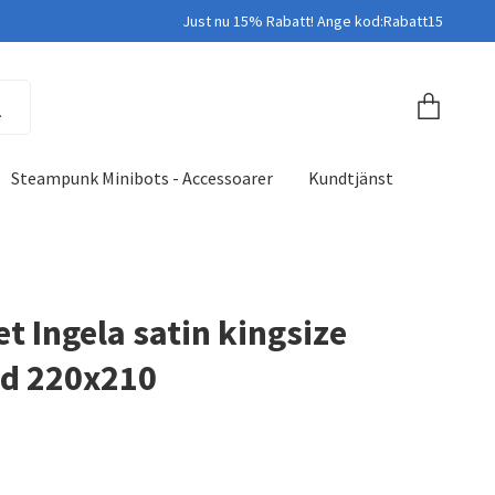
Just nu 15% Rabatt! Ange kod:Rabatt15
Steampunk Minibots - Accessoarer
Kundtjänst
t Ingela satin kingsize
ad 220x210