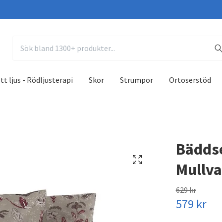
tt ljus - Rödljusterapi
Skor
Strumpor
Ortoserstöd
Bäddse
Mullv
629 kr
579 kr