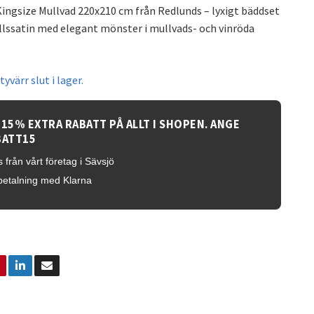
Kingsize Mullvad 220x210 cm från Redlunds – lyxigt bäddset
lssatin med elegant mönster i mullvads- och vinröda
yvärr slut i lager.
 15% EXTRA RABATT PÅ ALLT I SHOPEN. ANGE
BATT15
 från vårt företag i Sävsjö
betalning med Klarna