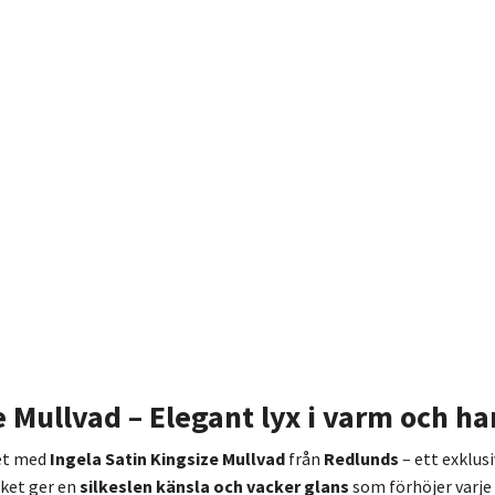
e Mullvad – Elegant lyx i varm och h
met med
Ingela Satin Kingsize Mullvad
från
Redlunds
– ett exklus
ilket ger en
silkeslen känsla och vacker glans
som förhöjer varje