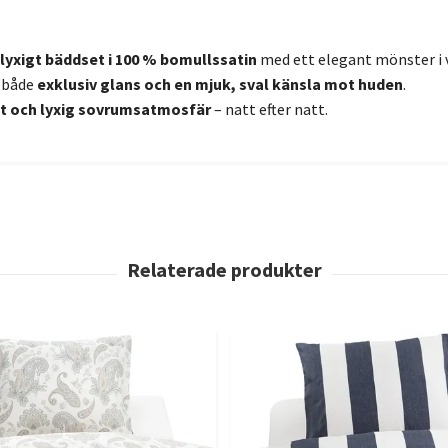
lyxigt bäddset i 100 % bomullssatin
med ett elegant mönster i 
 både
exklusiv glans och en mjuk, sval känsla mot huden
.
t och lyxig sovrumsatmosfär
– natt efter natt.