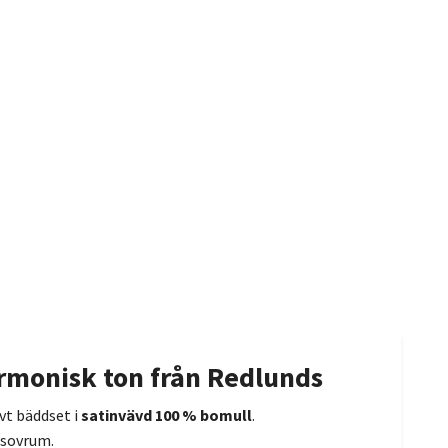
armonisk ton från Redlunds
ivt bäddset i
satinvävd 100 % bomull
.
 sovrum.