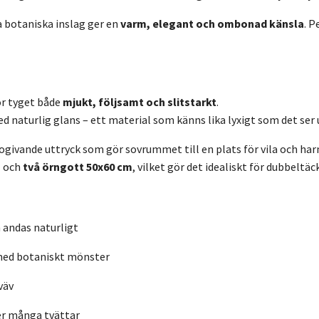
 botaniska inslag ger en
varm, elegant och ombonad känsla
. P
gör tyget både
mjukt, följsamt och slitstarkt
.
d naturlig glans – ett material som känns lika lyxigt som det ser 
ogivande uttryck som gör sovrummet till en plats för vila och ha
m
och
två örngott 50x60 cm
, vilket gör det idealiskt för dubbeltäc
h andas naturligt
 med botaniskt mönster
väv
er många tvättar