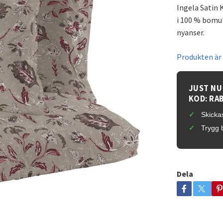
Ingela Satin 
i 100 % bomul
nyanser.
Produkten är t
JUST NU
KOD: RA
Skickas
Trygg 
Dela