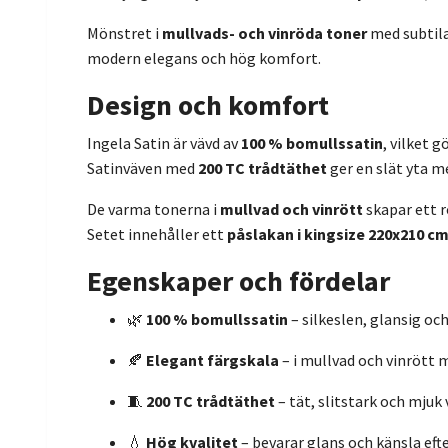
Mönstret i
mullvads- och vinröda toner
med subtila
modern elegans och hög komfort.
Design och komfort
Ingela Satin är vävd av
100 % bomullssatin
, vilket 
Satinväven med
200 TC trådtäthet
ger en slät yta me
De varma tonerna i
mullvad och vinrött
skapar ett r
Setet innehåller ett
påslakan i kingsize 220x210 c
Egenskaper och fördelar
🌿
100 % bomullssatin
– silkeslen, glansig oc
🍂
Elegant färgskala
– i mullvad och vinrött
🧵
200 TC trådtäthet
– tät, slitstark och mjuk 
💧
Hög kvalitet
– bevarar glans och känsla eft