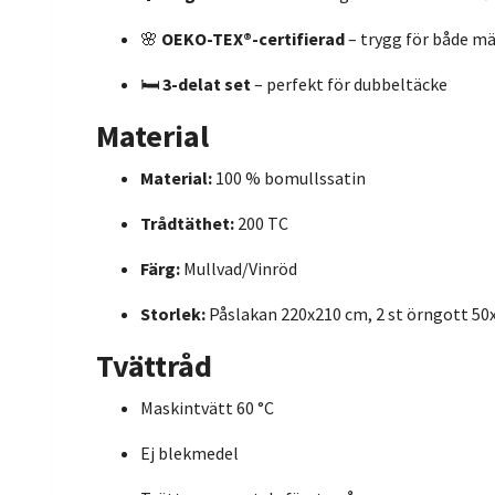
🌸
OEKO-TEX®-certifierad
– trygg för både mä
🛏️
3-delat set
– perfekt för dubbeltäcke
Material
Material:
100 % bomullssatin
Trådtäthet:
200 TC
Färg:
Mullvad/Vinröd
Storlek:
Påslakan 220x210 cm, 2 st örngott 50
Tvättråd
Maskintvätt 60 °C
Ej blekmedel