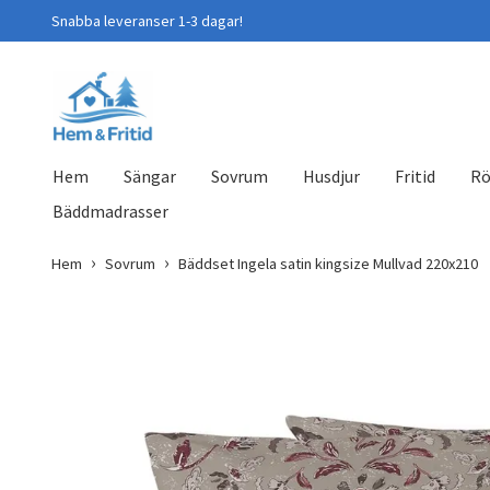
Snabba leveranser 1-3 dagar!
Hem
Sängar
Sovrum
Husdjur
Fritid
Rö
Bäddmadrasser
Hem
Sovrum
Bäddset Ingela satin kingsize Mullvad 220x210