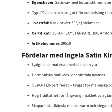
Egenskaper:
Satinväv med botaniskt mönster 
Typ:
Påslakan och örngott för dubbelsäng (kin
Tvättråd:
Maskintvätt 60°, ej blekmedel
Certifikat:
OEKO-TEX® STANDARD 100, Amfori
Artikelnummer:
29510
Fördelar med Ingela Satin Ki
Lyxigt satinmaterial med silkeslen yta
Harmoniska mullvads- och vinröda nyanser
OEKO-TEX-certifierad – tryggt för människa o
Hög trådtäthet för långvarig mjukhet och gla
Skapar hotellkänsla med en varm och elegant 