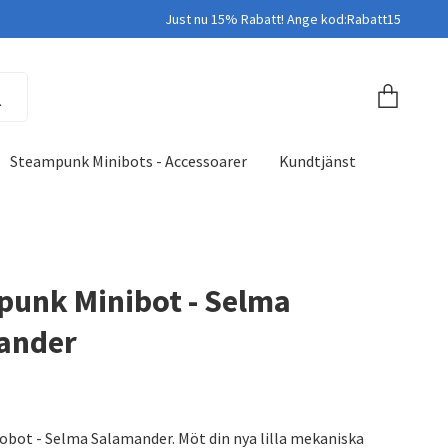
Just nu 15% Rabatt! Ange kod:Rabatt15
Steampunk Minibots - Accessoarer
Kundtjänst
unk Minibot - Selma
ander
bot - Selma Salamander. Möt din nya lilla mekaniska