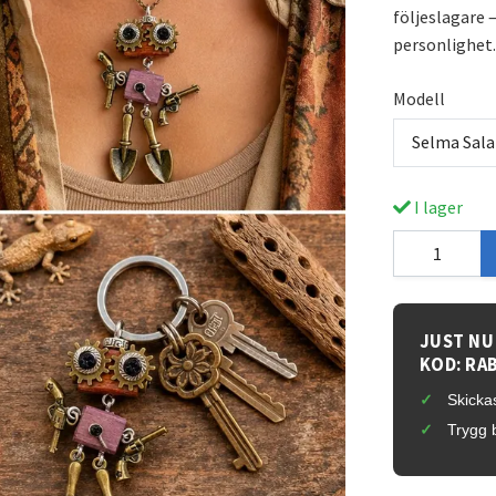
följeslagare
personlighet.
Modell
Selma Sal
I lager
JUST NU
KOD: RA
Skickas
Trygg 