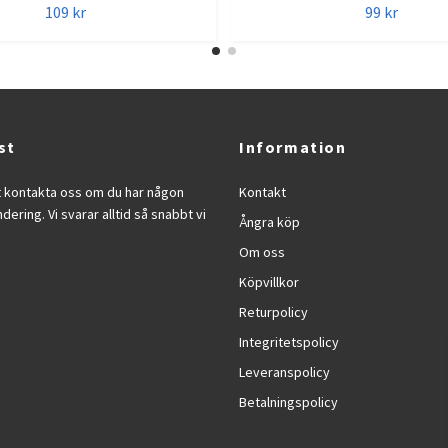
109 kr
99 kr
st
Information
t kontakta oss om du har någon
Kontakt
ndering. Vi svarar alltid så snabbt vi
Ångra köp
Om oss
Köpvillkor
Returpolicy
Integritetspolicy
Leveranspolicy
Betalningspolicy