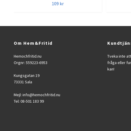
109 kr
Om Hem&Fritid
Kundtjän
Hemochfritid.nu
Tveka inte at
Orgnr: 559223-6953
fråga eller fu
kan!
Kungsgatan 19
73331 Sala
Mejl:
info@hemochfritid.nu
Tel: 08-501 183 99