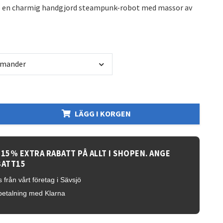
 – en charmig handgjord steampunk-robot med massor av
amander
LÄGG I KORGEN
 15% EXTRA RABATT PÅ ALLT I SHOPEN. ANGE
BATT15
 från vårt företag i Sävsjö
betalning med Klarna