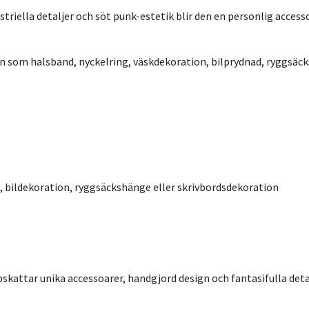
striella detaljer och söt punk-estetik blir den en personlig access
 som halsband, nyckelring, väskdekoration, bilprydnad, ryggsäck
, bildekoration, ryggsäckshänge eller skrivbordsdekoration
kattar unika accessoarer, handgjord design och fantasifulla detalj