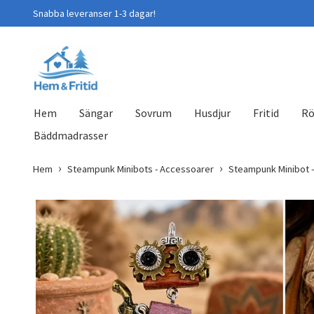
Snabba leveranser 1-3 dagar!
Hem
Sängar
Sovrum
Husdjur
Fritid
Rö
Bäddmadrasser
Hem
Steampunk Minibots - Accessoarer
Steampunk Minibot 