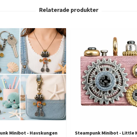
unk Minibot - Havskungen
Steampunk Minibot - Little