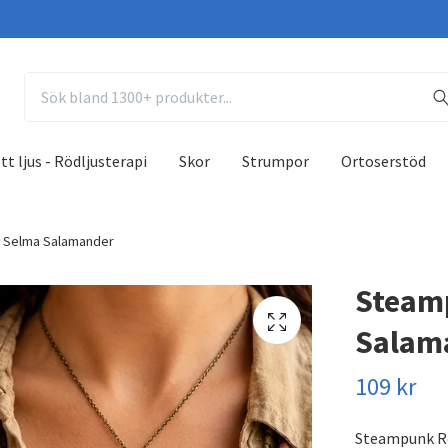
tt ljus - Rödljusterapi
Skor
Strumpor
Ortoserstöd
- Selma Salamander
Steamp
Salam
109 kr
Steampunk Ro