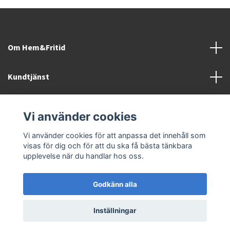
Om Hem&Fritid
Kundtjänst
Information
Vi använder cookies
Sociala medier
Vi använder cookies för att anpassa det innehåll som
visas för dig och för att du ska få bästa tänkbara
upplevelse när du handlar hos oss.
Godkänn alla
© 2026 Hem&Fritid i Sävsjö AB
Inställningar