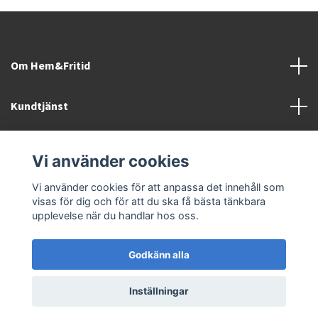
Om Hem&Fritid
Kundtjänst
Information
Vi använder cookies
Sociala medier
Vi använder cookies för att anpassa det innehåll som
visas för dig och för att du ska få bästa tänkbara
upplevelse när du handlar hos oss.
Godkänn alla
© 2026 Hem&Fritid i Sävsjö AB
Inställningar