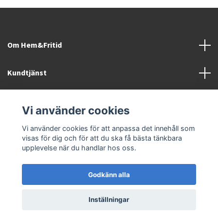
Om Hem&Fritid
Kundtjänst
Information
Vi använder cookies
Sociala medier
Vi använder cookies för att anpassa det innehåll som
visas för dig och för att du ska få bästa tänkbara
upplevelse när du handlar hos oss.
Godkänn alla
© 2026 Hem&Fritid i Sävsjö AB
Inställningar