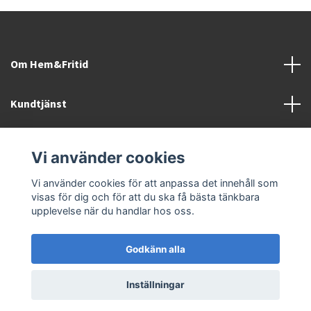
Om Hem&Fritid
Kundtjänst
Information
Vi använder cookies
Sociala medier
Vi använder cookies för att anpassa det innehåll som
visas för dig och för att du ska få bästa tänkbara
upplevelse när du handlar hos oss.
Godkänn alla
© 2026 Hem&Fritid i Sävsjö AB
Inställningar