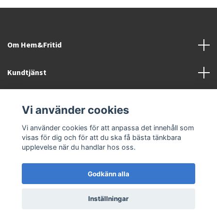
Om Hem&Fritid
Kundtjänst
Information
Vi använder cookies
Sociala medier
Vi använder cookies för att anpassa det innehåll som
visas för dig och för att du ska få bästa tänkbara
upplevelse när du handlar hos oss.
Godkänn alla
© 2026 Hem&Fritid i Sävsjö AB
Inställningar