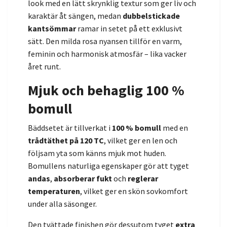
look med en lätt skrynklig textur som ger liv och
karaktär åt sängen, medan
dubbelstickade
kantsömmar
ramar in setet på ett exklusivt
sätt. Den milda rosa nyansen tillför en varm,
feminin och harmonisk atmosfär – lika vacker
året runt.
Mjuk och behaglig 100 %
bomull
Bäddsetet är tillverkat i
100 % bomull
med en
trådtäthet på 120 TC
, vilket ger en len och
följsam yta som känns mjuk mot huden.
Bomullens naturliga egenskaper gör att tyget
andas
,
absorberar fukt
och
reglerar
temperaturen
, vilket ger en skön sovkomfort
under alla säsonger.
Den tvättade finishen gör dessutom tyget
extra