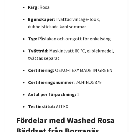
Färg:
Rosa
Egenskaper:
Tvättad vintage-look,
dubbelstickade kantsömmar
Typ:
Påslakan och örngott för enkelsäng
Tvättråd:
Maskintvätt 60 °C, ej blekmedel,
tvättas separat
Certifiering:
OEKO-TEX® MADE IN GREEN
Certifieringsnummer:
24.HIN.25879
Antal per förpackning:
1
Testinstitut:
AITEX
Fördelar med Washed Rosa
Bäddset från Borganäs