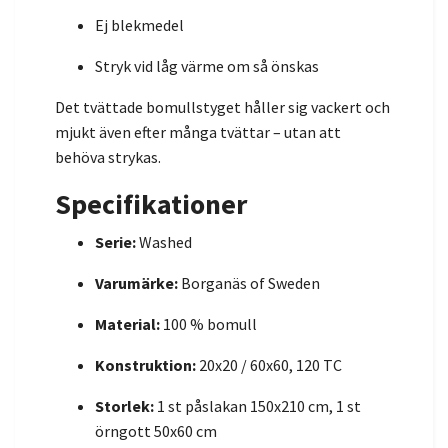
Ej blekmedel
Stryk vid låg värme om så önskas
Det tvättade bomullstyget håller sig vackert och
mjukt även efter många tvättar – utan att
behöva strykas.
Specifikationer
Serie:
Washed
Varumärke:
Borganäs of Sweden
Material:
100 % bomull
Konstruktion:
20x20 / 60x60, 120 TC
Storlek:
1 st påslakan 150x210 cm, 1 st
örngott 50x60 cm