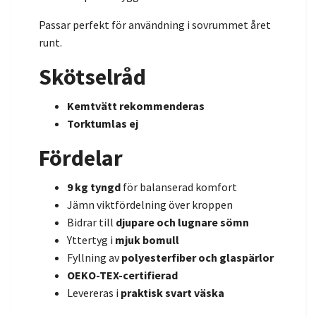
Passar perfekt för användning i sovrummet året
runt.
Skötselråd
Kemtvätt rekommenderas
Torktumlas ej
Fördelar
9 kg tyngd
för balanserad komfort
Jämn viktfördelning över kroppen
Bidrar till
djupare och lugnare sömn
Yttertyg i
mjuk bomull
Fyllning av
polyesterfiber och glaspärlor
OEKO-TEX-certifierad
Levereras i
praktisk svart väska