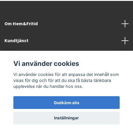
Om Hem&Fritid
Kundtjänst
Information
Vi använder cookies
Sociala medier
Vi använder cookies för att anpassa det innehåll som
visas för dig och för att du ska få bästa tänkbara
upplevelse när du handlar hos oss.
Godkänn alla
© 2026 Hem&Fritid i Sävsjö AB
Inställningar