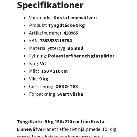
Specifikationer
Varumärke:
Kosta Linnewäfveri
Produkt:
Tyngdtäcke 9 kg
Artikelnummer:
410965
EAN:
7393533119794
Material yttertyg:
Bomull
Fyllning:
Polyesterfiber och glaspärlor
Färg:
Vit
Mått:
150 × 210 cm
Vikt:
9 kg
Certifiering:
OEKO-TEX
Förpackning:
Svart väska
Tyngdtäcke 9 kg 150x210 cm från Kosta
Linnewäfveri
är ett effektivt hjälpmedel för dig
som vill sova bättre och känna mer lugn i