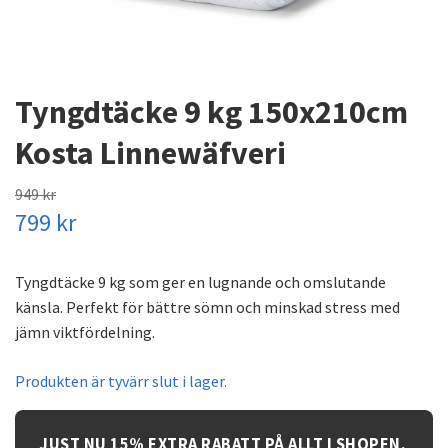
Tyngdtäcke 9 kg 150x210cm
Kosta Linnewäfveri
949 kr
799 kr
Tyngdtäcke 9 kg som ger en lugnande och omslutande
känsla. Perfekt för bättre sömn och minskad stress med
jämn viktfördelning.
Produkten är tyvärr slut i lager.
JUST NU 15% EXTRA RABATT PÅ ALLT I SHOPEN.