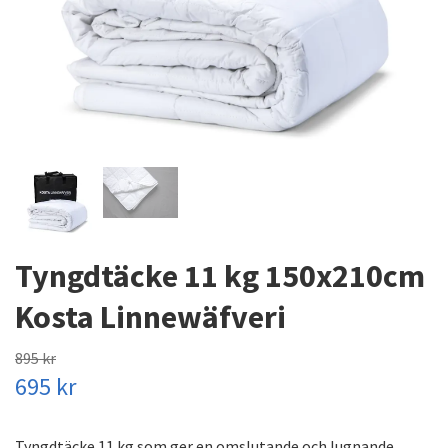
Tyngdtäcke 11 kg 150x210cm
Kosta Linnewäfveri
895 kr
695 kr
Tyngdtäcke 11 kg som ger en omslutande och lugnande