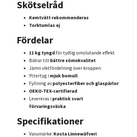
Skötselråd
Kemtvätt rekommenderas
Torktumlas ej
Fördelar
11 kg tyngd
för tydlig omslutande effekt
Bidrar till
bättre sömnkvalitet
Jämn viktfördelning över kroppen
Yttertyg i
mjuk bomull
Fyllning av
polyesterfiber och glaspärlor
OEKO-TEX-certifierad
Levereras i
praktisk svart
förvaringsväska
Specifikationer
Varumärke:
Kosta Linnewäfveri