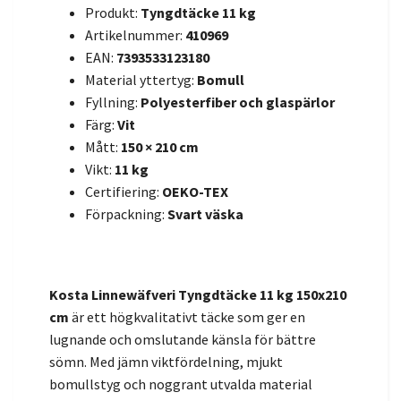
Produkt:
Tyngdtäcke 11 kg
Artikelnummer:
410969
EAN:
7393533123180
Material yttertyg:
Bomull
Fyllning:
Polyesterfiber och glaspärlor
Färg:
Vit
Mått:
150 × 210 cm
Vikt:
11 kg
Certifiering:
OEKO-TEX
Förpackning:
Svart väska
Kosta Linnewäfveri Tyngdtäcke 11 kg 150x210
cm
är ett högkvalitativt täcke som ger en
lugnande och omslutande känsla för bättre
sömn. Med jämn viktfördelning, mjukt
bomullstyg och noggrant utvalda material