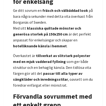
för enkelsäng
Ge ditt sovrum en
fräsch och välbäddad look
på
bara några sekunder med detta vita överkast från
Borganäs of Sweden.
Med sitt
klassiska quiltade mönster och
generösa storlek på 150x250 cm
är det perfekt
anpassat för enkelsängar och skapar en
hotelliknande känsla i hemmet
.
Överkastet är
tillverkat av slitstark polyester
med en mjuk vadderad fyllning
som ger både
struktur och en behaglig känsla. Den tidlösa vita
färgen gör att det
passar till alla typer av
sängkläder och inredningsstilar
, oavsett om du
föredrar enfärgat eller mönstrat.
Förvandla sovrummet med
ett enkelt grepp