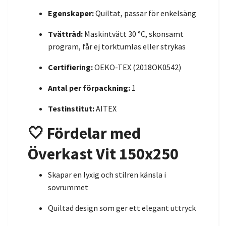
Egenskaper:
Quiltat, passar för enkelsäng
Tvättråd:
Maskintvätt 30 °C, skonsamt
program, får ej torktumlas eller strykas
Certifiering:
OEKO-TEX (2018OK0542)
Antal per förpackning:
1
Testinstitut:
AITEX
🤍 Fördelar med
Överkast Vit 150x250
Skapar en lyxig och stilren känsla i
sovrummet
Quiltad design som ger ett elegant uttryck