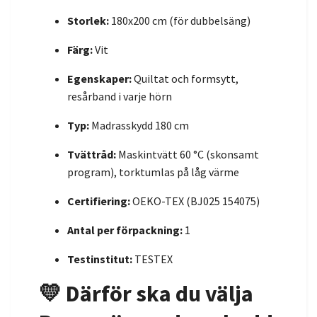
Storlek:
180x200 cm (för dubbelsäng)
Färg:
Vit
Egenskaper:
Quiltat och formsytt,
resårband i varje hörn
Typ:
Madrasskydd 180 cm
Tvättråd:
Maskintvätt 60 °C (skonsamt
program), torktumlas på låg värme
Certifiering:
OEKO-TEX (BJ025 154075)
Antal per förpackning:
1
Testinstitut:
TESTEX
💛 Därför ska du välja