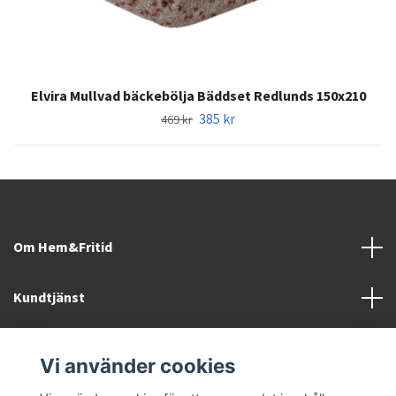
Elvira Mullvad bäckebölja Bäddset Redlunds 150x210
385 kr
469 kr
Om Hem&Fritid
Kundtjänst
Information
Vi använder cookies