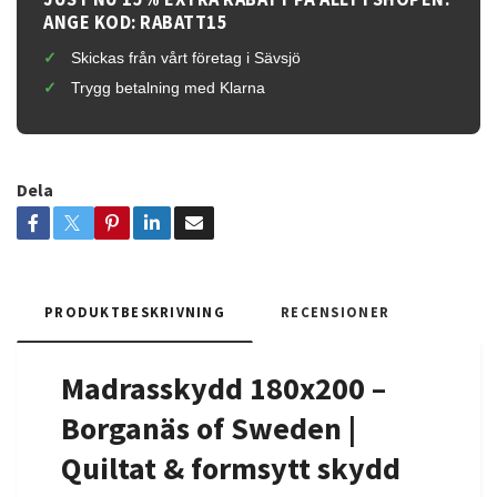
ANGE KOD: RABATT15
Skickas från vårt företag i Sävsjö
Trygg betalning med Klarna
Dela
PRODUKTBESKRIVNING
RECENSIONER
Madrasskydd 180x200 –
Borganäs of Sweden |
Quiltat & formsytt skydd