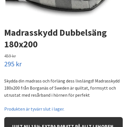
Madrasskydd Dubbelsäng
180x200
459 kr
295 kr
Skydda din madrass och förläng dess livslängd! Madrasskydd
180x200 från Borganäs of Sweden är quiltat, formsytt och
utrustat med resårband i hörnen för perfekt
Produkten är tyvärr slut i lager.
JUST NU 15% EXTRA RABATT PÅ ALLT I SHOPEN.