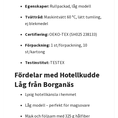
Egenskaper:
Rullpackad, låg modell
Tvättråd:
Maskintvätt 60 °C, lätt tumling,
ej blekmedel
Certifiering:
OEKO-TEX (SH025 238133)
Förpackning:
1 st/förpackning, 10
st/kartong
Testinstitut:
TESTEX
Fördelar med Hotellkudde
Låg från Borganäs
Lyxig hotellkänsla i hemmet
Låg modell – perfekt för magsovare
Mjuk och följsam med 325 g hålfiber