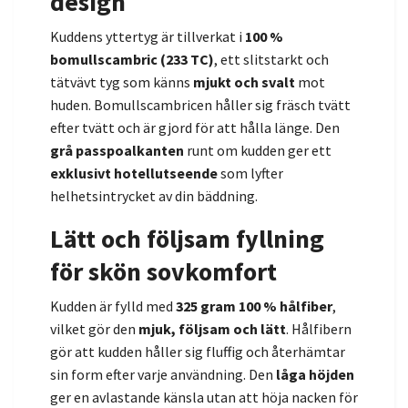
design
Kuddens yttertyg är tillverkat i
100 %
bomullscambric (233 TC)
, ett slitstarkt och
tätvävt tyg som känns
mjukt och svalt
mot
huden. Bomullscambricen håller sig fräsch tvätt
efter tvätt och är gjord för att hålla länge. Den
grå passpoalkanten
runt om kudden ger ett
exklusivt hotellutseende
som lyfter
helhetsintrycket av din bäddning.
Lätt och följsam fyllning
för skön sovkomfort
Kudden är fylld med
325 gram 100 % hålfiber
,
vilket gör den
mjuk, följsam och lätt
. Hålfibern
gör att kudden håller sig fluffig och återhämtar
sin form efter varje användning. Den
låga höjden
ger en avlastande känsla utan att höja nacken för