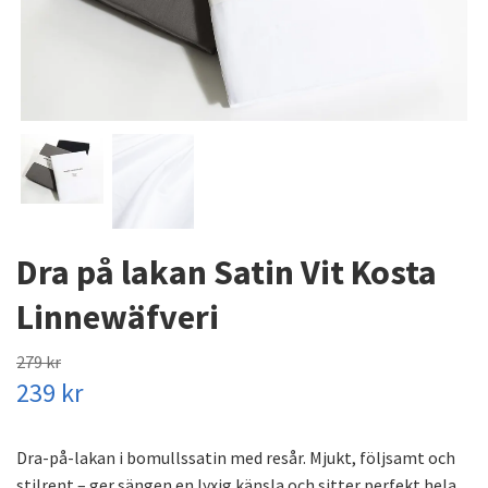
Dra på lakan Satin Vit Kosta
Linnewäfveri
279 kr
239 kr
Dra-på-lakan i bomullssatin med resår. Mjukt, följsamt och
stilrent – ger sängen en lyxig känsla och sitter perfekt hela