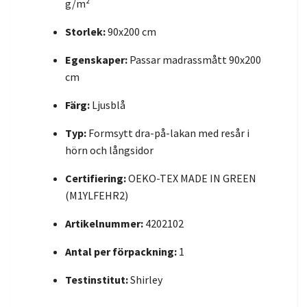
g/m²
Storlek:
90x200 cm
Egenskaper:
Passar madrassmått 90x200
cm
Färg:
Ljusblå
Typ:
Formsytt dra-på-lakan med resår i
hörn och långsidor
Certifiering:
OEKO-TEX MADE IN GREEN
(M1YLFEHR2)
Artikelnummer:
4202102
Antal per förpackning:
1
Testinstitut:
Shirley