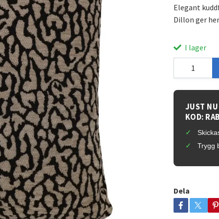
Elegant kuddf
Dillon ger he
I lager
JUST NU
KOD: RA
Skickas
Trygg 
Dela