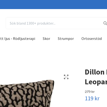
tt ljus - Rödljusterapi
Skor
Strumpor
Ortoserstöd
Dillon
Leopa
279 kr
119 kr