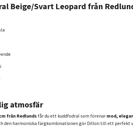
ral Beige/Svart Leopard från Redlun
sla
seende
i
l
lig atmosfär
 cm från Redlunds
får du ett kuddfodral som förenar
mod, elega
h den harmoniska färgkombinationen gör Dillon till ett perfekt va