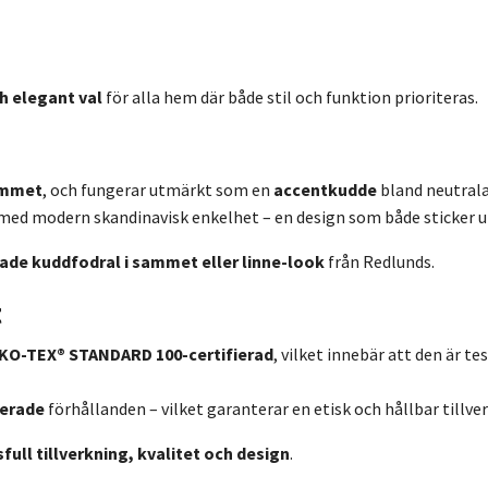
h elegant val
för alla hem där både stil och funktion prioriteras.
ummet
, och fungerar utmärkt som en
accentkudde
bland neutrala
ed modern skandinavisk enkelhet – en design som både sticker ut
ade kuddfodral i sammet eller linne-look
från Redlunds.
t
KO-TEX® STANDARD 100-certifierad
, vilket innebär att den är t
ierade
förhållanden – vilket garanterar en etisk och hållbar tillv
full tillverkning, kvalitet och design
.