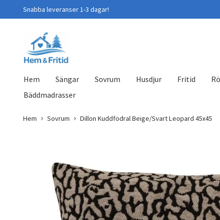
Snabba leveranser 1-3 dagar!
Hem
Sängar
Sovrum
Husdjur
Fritid
Rö
Bäddmadrasser
Hem
Sovrum
Dillon Kuddfodral Beige/Svart Leopard 45x45