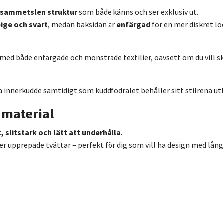
 sammetslen struktur
som både känns och ser exklusiv ut.
ige och svart
, medan baksidan är
enfärgad
för en mer diskret lo
med både enfärgade och mönstrade textilier, oavsett om du vill 
a innerkudde samtidigt som kuddfodralet behåller sitt stilrena utt
t material
, slitstark och lätt att underhålla
.
er upprepade tvättar – perfekt för dig som vill ha design med lång