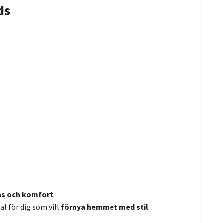
ds
ns och komfort
.
l för dig som vill
förnya hemmet med stil
.