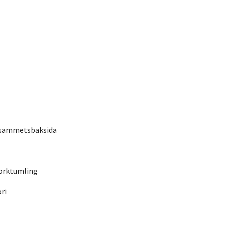
 sammetsbaksida
torktumling
ri