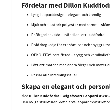
Fördelar med Dillon Kuddfod
Lyxig leoparddesign – elegant och trendig
Mjuk och slitstark polyester med sammetskän
Enfärgad baksida – två stilar i ett kuddfodral
Dold dragkedja för ett sömlöst och snyggt ut
OEKO-TEX®-certifierad – trygg och kemikaliefr
Lätt att matcha med andra färger och materia
Passar alla inredningsstilar
Skapa en elegant och person
Med
Dillon Kuddfodral Beige/Svart Leopard 45x45
Den lyxiga strukturen, det djärva leopardmönstret oc