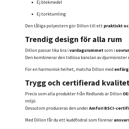
Ej blekmedel
Ej torktumling
Den tåliga polyestern gör Dillon till ett
praktiskt oc
Trendig design för alla rum
Dillon passar lika bra i
vardagsrummet
som i
sovr
Den kombinerar den tidlösa känslan av djurmönster m
För en harmonisk helhet, matcha Dillon med
enfärg
Trygg och certifierad kvalite
Precis som alla produkter från Redlunds är Dillon
OE
miljö.
Dessutom produceras den under
Amfori BSCI-certif
Med Dillon får du ett kuddfodral som förenar
ansvars