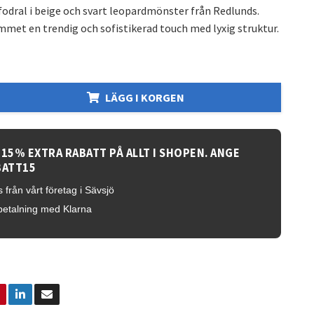
odral i beige och svart leopardmönster från Redlunds.
mmet en trendig och sofistikerad touch med lyxig struktur.
LÄGG I KORGEN
 15% EXTRA RABATT PÅ ALLT I SHOPEN. ANGE
BATT15
 från vårt företag i Sävsjö
betalning med Klarna