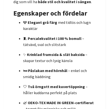
dig som vill ha
både stil och kvalitet i sängen
.
Egenskaper och fördelar
🩶
Elegant grå färg
med tidlös och lugn
karaktär
🧵
Percalekvalitet i 100 % bomull
–
tätvävd, sval och slitstark
✨
Krinklad framsida & slät baksida
–
skapar textur och lyxig känsla
🛏️
Påslakan med hörnhål
– enkel och
smidig bäddning
🤍
Två örngott med kuvertöppning
–
håller kuddarna perfekt på plats
🌿
OEKO-TEX MADE IN GREEN-certifierat
– tryggt för människa och miljö