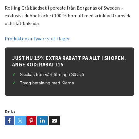
Rolling Grå bäddset i percale från Borganäs of Sweden –
exklusivt dubbeltäcke i 100 % bomull med krinklad framsida
och slät baksida.
Produkten är tyvärr slut i lager.
JUST NU 15% EXTRA RABATT PÅ ALLT I SHOPEN.
ANGE KOD: RABATT15
Skickas från vårt företag i Sävsjö
Trygg betalning med Klarna
Dela