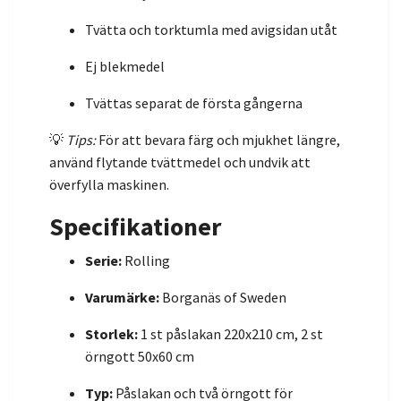
Tvätta och torktumla med avigsidan utåt
Ej blekmedel
Tvättas separat de första gångerna
💡
Tips:
För att bevara färg och mjukhet längre,
använd flytande tvättmedel och undvik att
överfylla maskinen.
Specifikationer
Serie:
Rolling
Varumärke:
Borganäs of Sweden
Storlek:
1 st påslakan 220x210 cm, 2 st
örngott 50x60 cm
Typ:
Påslakan och två örngott för