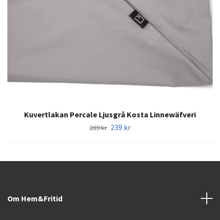
Kuvertlakan Percale Ljusgrå Kosta Linnewäfveri
239 kr
269 kr
Om Hem&Fritid