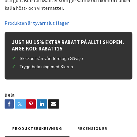
och gult. Borstad kvalitet som ger värme och komfort under
kalla höst- och vinternätter.
Produkten är tyvärr slut i lager.
JUST NU 15% EXTRA RABATT PÅ ALLT I SHOPEN.
ANGE KOD: RABATT15
Skickas från vårt företag i Sävsjö
Trygg betalning med Klarna
Dela
PRODUKTBESKRIVNING
RECENSIONER