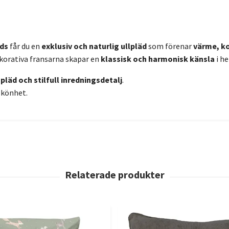
nds
får du en
exklusiv och naturlig ullpläd
som förenar
värme, ko
korativa fransarna skapar en
klassisk och harmonisk känsla
i h
läd och stilfull inredningsdetalj
.
skönhet.