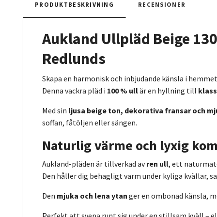
PRODUKTBESKRIVNING
RECENSIONER
Aukland Ullpläd Beige 130
Redlunds
Skapa en harmonisk och inbjudande känsla i hemme
Denna vackra pläd i
100 % ull
är en hyllning till
klass
Med sin
ljusa beige ton, dekorativa fransar och mj
soffan, fåtöljen eller sängen.
Naturlig värme och lyxig kom
Aukland-pläden är tillverkad av
ren ull
, ett naturma
Den håller dig behagligt varm under kyliga kvällar,
Den
mjuka och lena ytan
ger en ombonad känsla, 
Perfekt att svepa runt sig under en stillsam kväll – e