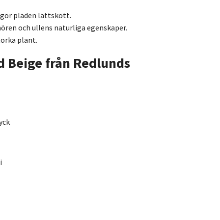
t gör pläden lättskött.
ören och ullens naturliga egenskaper.
torka plant.
d Beige från Redlunds
ryck
i