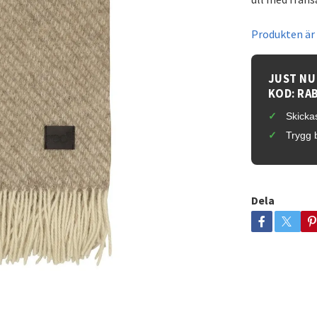
Produkten är t
JUST NU
KOD: RA
Skickas
Trygg 
Dela