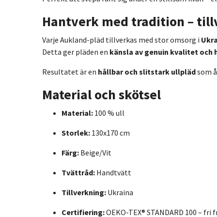
Hantverk med tradition – til
Varje Aukland-pläd tillverkas med stor omsorg i
Ukra
Detta ger pläden en
känsla av genuin kvalitet och
Resultatet är en
hållbar och slitstark ullpläd
som ål
Material och skötsel
Material:
100 % ull
Storlek:
130x170 cm
Färg:
Beige/Vit
Tvättråd:
Handtvätt
Tillverkning:
Ukraina
Certifiering:
OEKO-TEX® STANDARD 100 – fri f