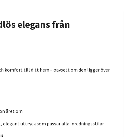
dlös elegans från
och komfort till ditt hem – oavsett om den ligger över
.
ön året om.
nt, elegant uttryck som passar alla inredningsstilar.
lj
.