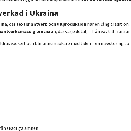
lverkad i Ukraina
ina
, där
textilhantverk och ullproduktion
har en lång tradition.
 hantverksmässig precision
, där varje detalj – från väv till fransar
dras vackert och blir ännu mjukare med tiden – en investering som
rån skadliga ämnen