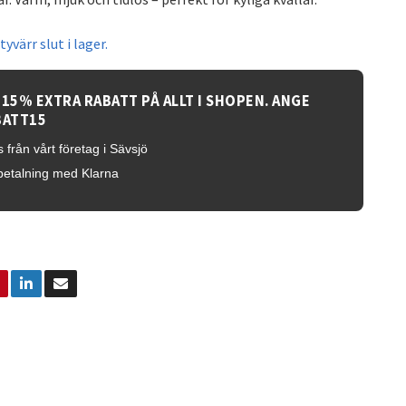
yvärr slut i lager.
 15% EXTRA RABATT PÅ ALLT I SHOPEN. ANGE
BATT15
 från vårt företag i Sävsjö
betalning med Klarna