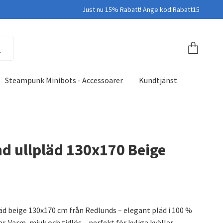
Just nu 15% Rabatt! Ange kod:Rabatt15
Steampunk Minibots - Accessoarer
Kundtjänst
d ullpläd 130x170 Beige
äd beige 130x170 cm från Redlunds – elegant pläd i 100 %
r. Varm, mjuk och tidlös – perfekt för kyliga kvällar.