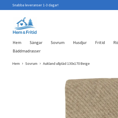
Snabba leveranser 1-3 dagar!
Hem
Sängar
Sovrum
Husdjur
Fritid
Rö
Bäddmadrasser
Hem
Sovrum
Aukland ullpläd 130x170 Beige