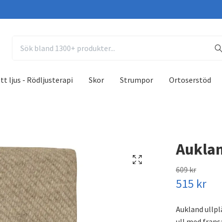
tt ljus - Rödljusterapi
Skor
Strumpor
Ortoserstöd
Auklan
609 kr
515 kr
Aukland ullpl
ull med fransa