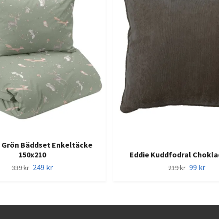
Grön Bäddset Enkeltäcke
150x210
Eddie Kuddfodral Chokla
249 kr
99 kr
339 kr
219 kr