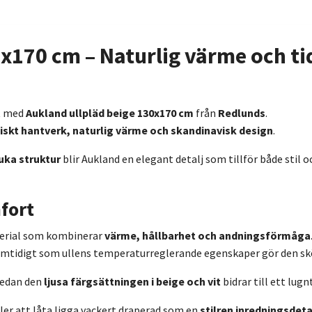
x170 cm – Naturlig värme och ti
t med
Aukland ullpläd beige 130x170 cm
från
Redlunds
.
iskt hantverk, naturlig värme och skandinavisk design
.
uka struktur
blir Aukland en elegant detalj som tillför både stil 
fort
terial som kombinerar
värme, hållbarhet och andningsförmåga
 samtidigt som ullens temperaturreglerande egenskaper gör den sk
medan den
ljusa färgsättningen i beige och vit
bidrar till ett lug
ller att låta ligga vackert draperad som en
stilren inredningsdeta