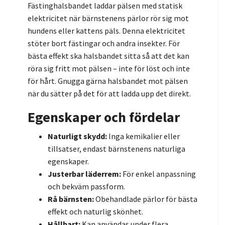
Fästinghalsbandet laddar pälsen med statisk
elektricitet när bärnstenens pärlor rör sig mot
hundens eller kattens päls. Denna elektricitet
stöter bort fästingar och andra insekter. För
bästa effekt ska halsbandet sitta så att det kan
röra sig fritt mot pälsen – inte för löst och inte
för hårt. Gnugga gärna halsbandet mot pälsen
när du sätter på det för att ladda upp det direkt.
Egenskaper och fördelar
Naturligt skydd:
Inga kemikalier eller
tillsatser, endast bärnstenens naturliga
egenskaper.
Justerbar läderrem:
För enkel anpassning
och bekväm passform.
Rå bärnsten:
Obehandlade pärlor för bästa
effekt och naturlig skönhet.
Hållbart:
Kan användas under flera