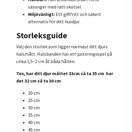
säsonger med rätt skötsel.
Miljövänligt:
Ett giftfritt och säkert
alternativ för ditt husdjur.
Storleksguide
Välj den storlek som ligger närmast ditt djurs
halsmått. Halsbanden har ett justeringsspel på
cirka 1,5–2 cm åt båda hållen:
Tex, har ditt djur måttet 33cm så ta 35 cm har
det 32 cm så ta 30 cm
20 cm
25 cm
30 cm
35 cm
40 cm
45 cm