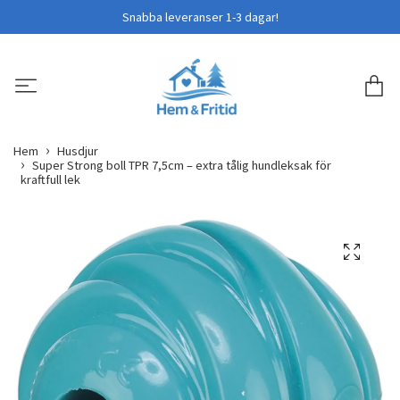
Snabba leveranser 1-3 dagar!
Hem
Husdjur
Super Strong boll TPR 7,5cm – extra tålig hundleksak för
kraftfull lek