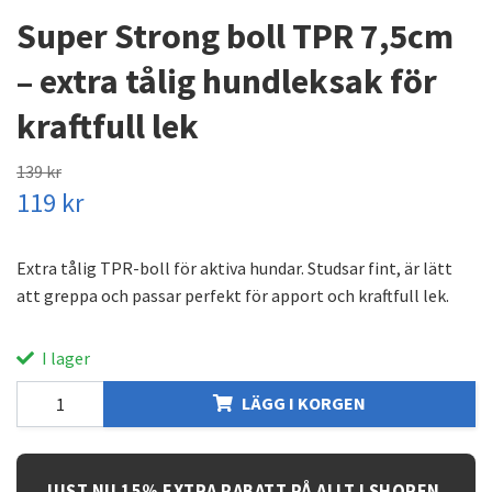
Super Strong boll TPR 7,5cm
– extra tålig hundleksak för
kraftfull lek
139 kr
119 kr
Extra tålig TPR-boll för aktiva hundar. Studsar fint, är lätt
att greppa och passar perfekt för apport och kraftfull lek.
I lager
LÄGG I KORGEN
JUST NU 15% EXTRA RABATT PÅ ALLT I SHOPEN.