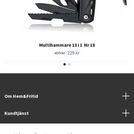
Multihammare 13 i 1 Nr 18
229 kr
499 kr
Om Hem&Fritid
Kundtjänst
Information