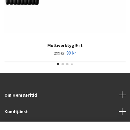
Multiverktyg 9 i 1
99 kr
299 kr
Om Hem&Fritid
Kundtjänst
Information