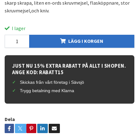
skarp skrapa, liten en-ords skruvmejsel, flasköppnare, stor
skruvmejsel,och kniv.
I lager
LÄGG I KORGEN
JUST NU 15% EXTRA RABATT PÅ ALLT I SHOPEN.
ANGE KOD: RABATT15
Skickas från vårt företag i Sävsjö
Trygg betalning med Klarna
Dela