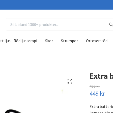
tt ljus - Rödljusterapi
Skor
Strumpor
Ortoserstöd
Extra 
499 kr
449 kr
Extra batteri
kompatibla m