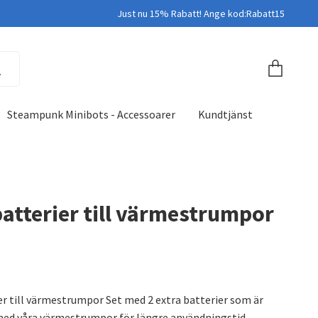
Just nu 15% Rabatt! Ange kod:Rabatt15
Steampunk Minibots - Accessoarer
Kundtjänst
batterier till värmestrumpor
er till värmestrumpor Set med 2 extra batterier som är
ed våra värmestrumpor för längre användningstid.