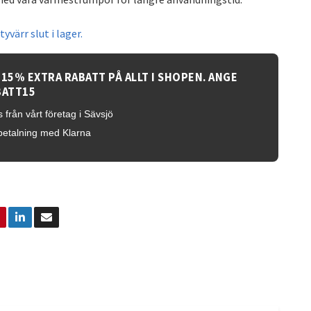
yvärr slut i lager.
 15% EXTRA RABATT PÅ ALLT I SHOPEN. ANGE
BATT15
 från vårt företag i Sävsjö
betalning med Klarna