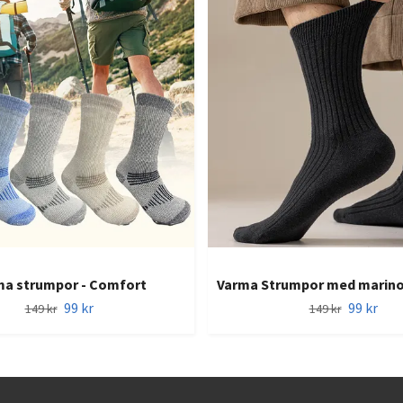
ma strumpor - Comfort
Varma Strumpor med marinou
99 kr
99 kr
149 kr
149 kr