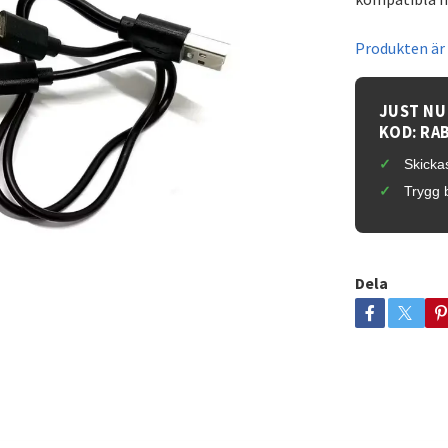
Produkten är t
JUST NU
KOD: RA
Skickas
Trygg 
Dela