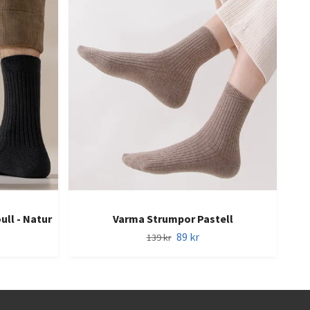
ll - Natur
Varma Strumpor Pastell
89 kr
139 kr