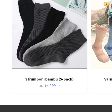
Strumpor i bambu (5-pack)
Var
199 kr
349 kr