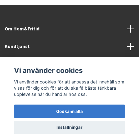
Om Hem&Fritid
Kundtjänst
Information
Vi använder cookies
Sociala medier
Vi använder cookies för att anpassa det innehåll som
visas för dig och för att du ska få bästa tänkbara
upplevelse när du handlar hos oss.
Godkänn alla
© 2026 Hem&Fritid i Sävsjö AB
Inställningar