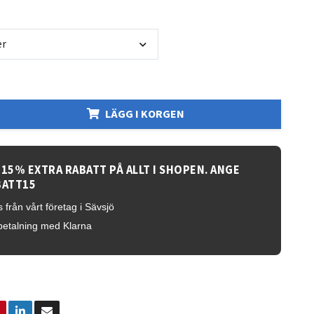
er
LÄGG I KORGEN
 15% EXTRA RABATT PÅ ALLT I SHOPEN. ANGE
BATT15
 från vårt företag i Sävsjö
betalning med Klarna