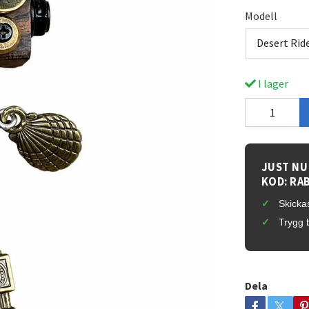
Modell
Desert Rid
I lager
JUST NU
KOD: RA
Skickas
Trygg 
Dela