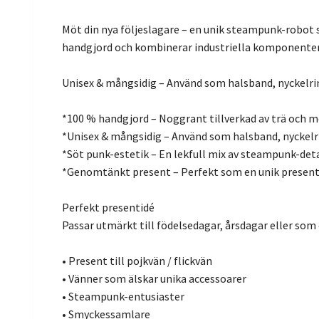
Möt din nya följeslagare – en unik steampunk-robot
handgjord och kombinerar industriella komponenter m
Unisex & mångsidig – Använd som halsband, nyckelrin
*100 % handgjord – Noggrant tillverkad av trä och m
*Unisex & mångsidig – Använd som halsband, nyckelri
*Söt punk-estetik – En lekfull mix av steampunk-detal
*Genomtänkt present – Perfekt som en unik present o
Perfekt presentidé
Passar utmärkt till födelsedagar, årsdagar eller som 
• Present till pojkvän / flickvän
• Vänner som älskar unika accessoarer
• Steampunk-entusiaster
• Smyckessamlare