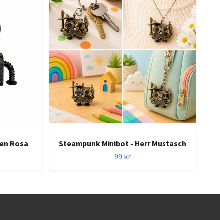
ten Rosa
Steampunk Minibot - Herr Mustasch
S
99 kr