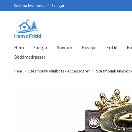
Snabba leveranser 1-3 dagar!
Hem
Sängar
Sovrum
Husdjur
Fritid
Rö
Bäddmadrasser
Hem
Steampunk Minibots - Accessoarer
Steampunk Minibot -