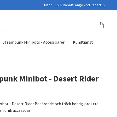
Just nu 15% Rabatt! Ange kod:Rabatt15
Steampunk Minibots - Accessoarer
Kundtjänst
unk Minibot - Desert Rider
ot - Desert Rider Bedårande och fräck handgjord i trä
en unik accessoar