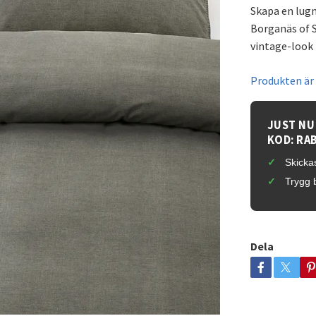
Skapa en lugn
Borganäs of S
vintage-look
Produkten är t
JUST NU
KOD: RA
Skickas
Trygg 
Dela