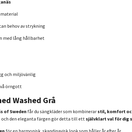
ganäs
 material
tan behov av strykning
gn med lång hållbarhet
gg och miljövänlig
vå örngott
med Washed Grå
s of Sweden
får du sängkläder som kombinerar
stil, komfort oc
och den eleganta färgen gör detta till ett
självklart val för dig
ien
för en harmonisk, skandinavisk look som håller år efter år.