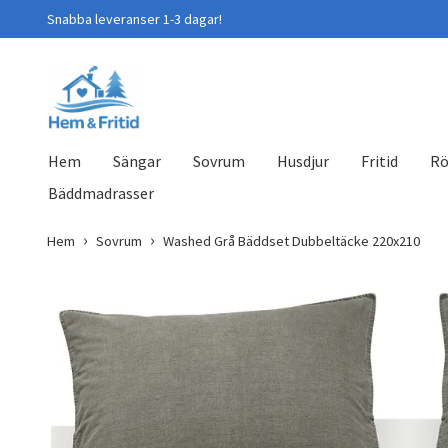
Snabba leveranser 1-3 dagar!
Hem
Sängar
Sovrum
Husdjur
Fritid
Rö
Bäddmadrasser
Hem
Sovrum
Washed Grå Bäddset Dubbeltäcke 220x210