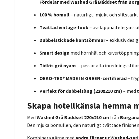
Fördelar med Washed Grå Bäddset från Bor
100 % bomull
– naturligt, mjukt och slitstarkt
Tvättad vintage-look
– avslappnad elegans u
Dubbelstickade kantsömmar
– exklusiv desi
Smart design
med hörnhål och kuvertöppning
Tidlös grå nyans
– passar alla inredningsstilar
OEKO-TEX® MADE IN GREEN-certifierad
– try
Perfekt för dubbelsäng (220x210 cm)
– med t
Skapa hotellkänsla hemma 
Med
Washed Grå Bäddset 220x210 cm
från
Borganä
Den mjuka bomullen, den naturligt tvättade finishen 
Kombinera gärna med
andra färger ur Washed-ser