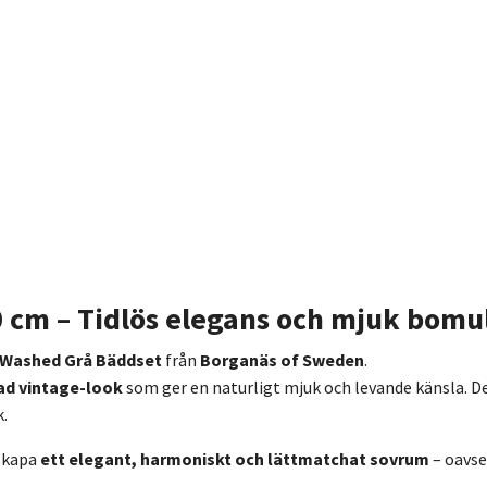
cm – Tidlös elegans och mjuk bomul
Washed Grå Bäddset
från
Borganäs of Sweden
.
ad vintage-look
som ger en naturligt mjuk och levande känsla. D
.
 skapa
ett elegant, harmoniskt och lättmatchat sovrum
– oavse