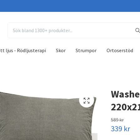
tt ljus - Rödljusterapi
Skor
Strumpor
Ortoserstöd
Washe
220x2
589 kr
339 kr