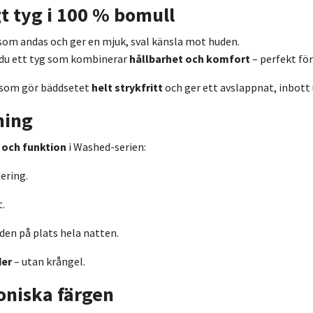
gt tyg i 100 % bomull
som andas och ger en mjuk, sval känsla mot huden.
 du ett tyg som kombinerar
hållbarhet och komfort
– perfekt för
h som gör bäddsetet
helt strykfritt
och ger ett avslappnat, inbott
ning
och funktion
i Washed-serien:
ering.
t.
den på plats hela natten.
der
– utan krångel.
oniska färgen