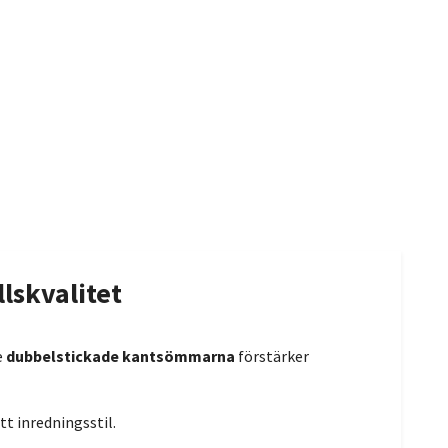
lskvalitet
e
dubbelstickade kantsömmarna
förstärker
tt inredningsstil.