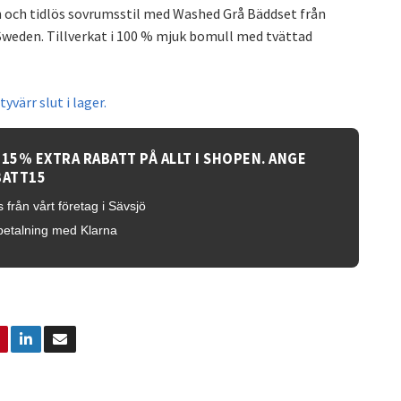
 och tidlös sovrumsstil med Washed Grå Bäddset från
weden. Tillverkat i 100 % mjuk bomull med tvättad
yvärr slut i lager.
 15% EXTRA RABATT PÅ ALLT I SHOPEN. ANGE
BATT15
 från vårt företag i Sävsjö
betalning med Klarna