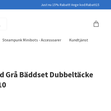
Just nu 15% Rabatt! Ange kod:Rabatt15
Steampunk Minibots - Accessoarer
Kundtjänst
d Grå Bäddset Dubbeltäcke
10