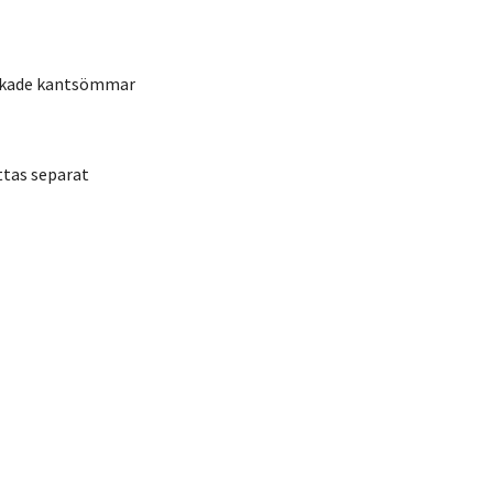
ickade kantsömmar
ttas separat