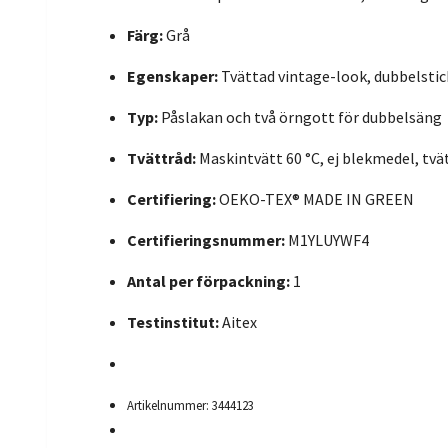
Färg:
Grå
Egenskaper:
Tvättad vintage-look, dubbelst
Typ:
Påslakan och två örngott för dubbelsäng
Tvättråd:
Maskintvätt 60 °C, ej blekmedel, tvä
Certifiering:
OEKO-TEX® MADE IN GREEN
Certifieringsnummer:
M1YLUYWF4
Antal per förpackning:
1
Testinstitut:
Aitex
Artikelnummer: 3444123