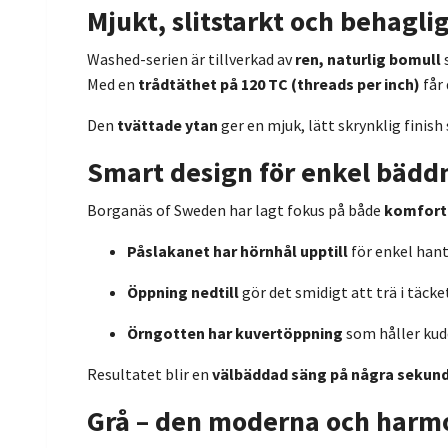
Mjukt, slitstarkt och behagli
Washed-serien är tillverkad av
ren, naturlig bomull
Med en
trådtäthet på 120 TC (threads per inch)
får
Den
tvättade ytan
ger en mjuk, lätt skrynklig finis
Smart design för enkel bädd
Borganäs of Sweden har lagt fokus på både
komfort 
Påslakanet har hörnhål upptill
för enkel hant
Öppning nedtill
gör det smidigt att trä i täcke
Örngotten har kuvertöppning
som håller kud
Resultatet blir en
välbäddad säng på några sekun
Grå – den moderna och harm