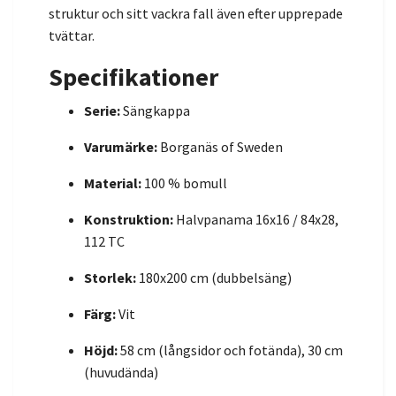
struktur och sitt vackra fall även efter upprepade
tvättar.
Specifikationer
Serie:
Sängkappa
Varumärke:
Borganäs of Sweden
Material:
100 % bomull
Konstruktion:
Halvpanama 16x16 / 84x28,
112 TC
Storlek:
180x200 cm (dubbelsäng)
Färg:
Vit
Höjd:
58 cm (långsidor och fotända), 30 cm
(huvudända)