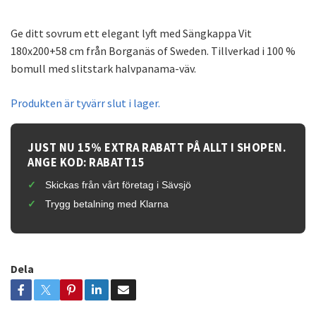
Ge ditt sovrum ett elegant lyft med Sängkappa Vit
180x200+58 cm från Borganäs of Sweden. Tillverkad i 100 %
bomull med slitstark halvpanama-väv.
Produkten är tyvärr slut i lager.
JUST NU 15% EXTRA RABATT PÅ ALLT I SHOPEN.
ANGE KOD: RABATT15
Skickas från vårt företag i Sävsjö
Trygg betalning med Klarna
Dela