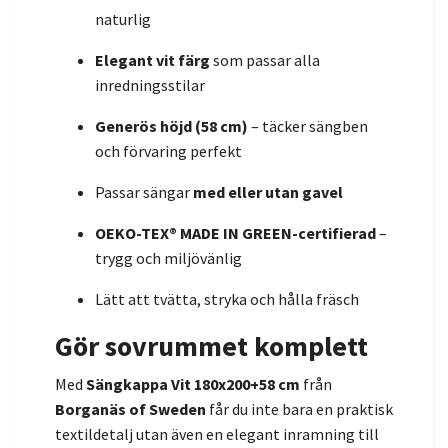
naturlig
Elegant vit färg
som passar alla
inredningsstilar
Generös höjd (58 cm)
– täcker sängben
och förvaring perfekt
Passar sängar
med eller utan gavel
OEKO-TEX® MADE IN GREEN-certifierad
–
trygg och miljövänlig
Lätt att tvätta, stryka och hålla fräsch
Gör sovrummet komplett
Med
Sängkappa Vit 180x200+58 cm
från
Borganäs of Sweden
får du inte bara en praktisk
textildetalj utan även en elegant inramning till