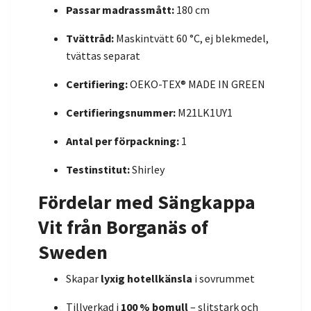
Passar madrassmått:
180 cm
Tvättråd:
Maskintvätt 60 °C, ej blekmedel,
tvättas separat
Certifiering:
OEKO-TEX® MADE IN GREEN
Certifieringsnummer:
M21LK1UY1
Antal per förpackning:
1
Testinstitut:
Shirley
Fördelar med Sängkappa
Vit från Borganäs of
Sweden
Skapar
lyxig hotellkänsla
i sovrummet
Tillverkad i
100 % bomull
– slitstark och