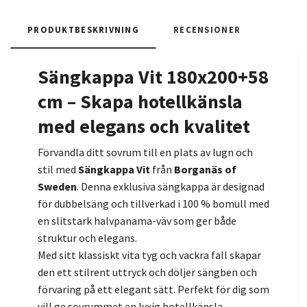
PRODUKTBESKRIVNING
RECENSIONER
Sängkappa Vit 180x200+58
cm – Skapa hotellkänsla
med elegans och kvalitet
Förvandla ditt sovrum till en plats av lugn och
stil med
Sängkappa Vit
från
Borganäs of
Sweden
. Denna exklusiva sängkappa är designad
för dubbelsäng och tillverkad i 100 % bomull med
en slitstark halvpanama-väv som ger både
struktur och elegans.
Med sitt klassiskt vita tyg och vackra fall skapar
den ett stilrent uttryck och döljer sängben och
förvaring på ett elegant sätt. Perfekt för dig som
vill ge sovrummet en lyxig hotellkänsla.