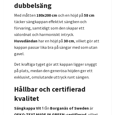
dubbelsäng
Med måtten
180x200 cm
och en höjd på
58 cm
täcker sängkappan effektivt sängben och
förvaring, samtidigt som den skapar ett
välordnat och harmoniskt intryck.
Huvudändan
har en höjd på
30 cm
, vilket gör att
kappan passar lika bra på sängar med som utan
gavel.
Det kraftiga tyget gör att kappan ligger snyggt
på plats, medan den generösa höjden ger ett
exklusivt, omslutande uttryck runt sängen.
Hållbar och certifierad
kvalitet
Sängkappa Vit
från
Borganäs of Sweden
är
OEKO-TEX® MADE IN GREEN-certifierad
, vilket