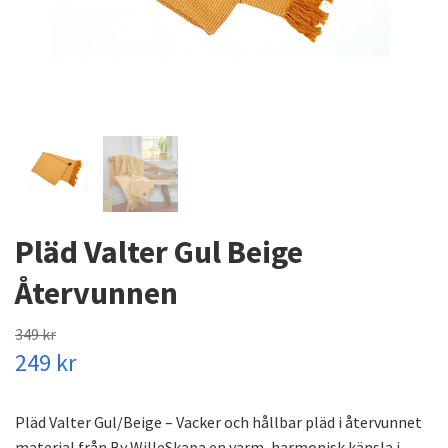
Pläd Valter Gul Beige
Återvunnen
349 kr
249 kr
Pläd Valter Gul/Beige – Vacker och hållbar pläd i återvunnet
material från By WilleSkapa en varm, harmonisk känsla i