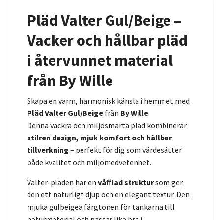
Pläd Valter Gul/Beige –
Vacker och hållbar pläd
i återvunnet material
från By Wille
Skapa en varm, harmonisk känsla i hemmet med
Pläd Valter Gul/Beige
från
By Wille
.
Denna vackra och miljösmarta pläd kombinerar
stilren design, mjuk komfort och hållbar
tillverkning
– perfekt för dig som värdesätter
både kvalitet och miljömedvetenhet.
Valter-pläden har en
våfflad struktur
som ger
den ett naturligt djup och en elegant textur. Den
mjuka gulbeigea färgtonen för tankarna till
naturmaterial och passar lika bra i