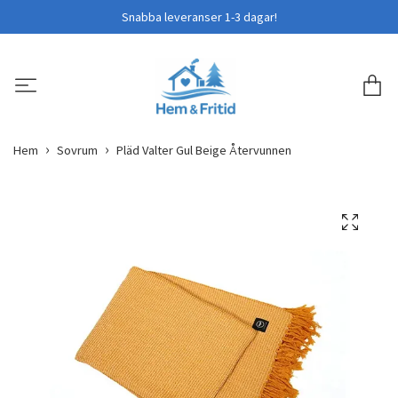
Snabba leveranser 1-3 dagar!
Hem
Sovrum
Pläd Valter Gul Beige Återvunnen