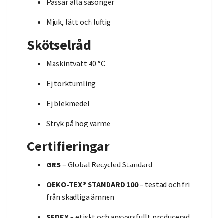
Passar alla säsonger
Mjuk, lätt och luftig
Skötselråd
Maskintvätt 40 °C
Ej torktumling
Ej blekmedel
Stryk på hög värme
Certifieringar
GRS
– Global Recycled Standard
OEKO-TEX® STANDARD 100
– testad och fri
från skadliga ämnen
SEDEX
– etiskt och ansvarsfullt producerad